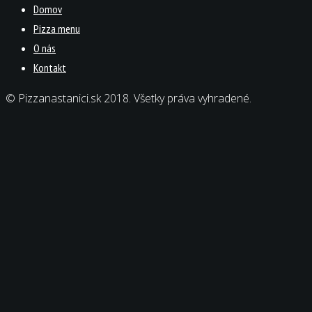
Domov
Pizza menu
O nás
Kontakt
© Pizzanastanici.sk 2018. Všetky práva vyhradené.