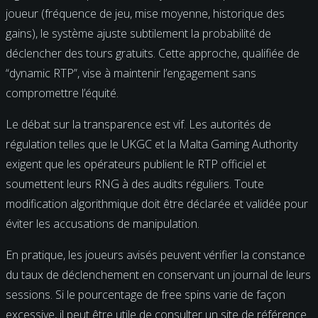
joueur (fréquence de jeu, mise moyenne, historique des
gains), le système ajuste subtilement la probabilité de
déclencher des tours gratuits. Cette approche, qualifiée de
“dynamic RTP”, vise à maintenir l’engagement sans
compromettre l’équité.
Le débat sur la transparence est vif. Les autorités de
régulation telles que le UKGC et la Malta Gaming Authority
exigent que les opérateurs publient le RTP officiel et
soumettent leurs RNG à des audits réguliers. Toute
modification algorithmique doit être déclarée et validée pour
éviter les accusations de manipulation.
En pratique, les joueurs avisés peuvent vérifier la constance
du taux de déclenchement en conservant un journal de leurs
sessions. Si le pourcentage de free spins varie de façon
excessive, il peut être utile de consulter un site de référence