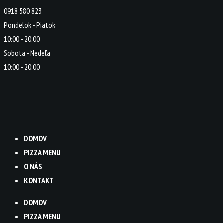
0918 580 823
Pondelok - Piatok
10:00 - 20:00
Sobota - Nedeľa
10:00 - 20:00
DOMOV
PIZZA MENU
O NÁS
KONTAKT
DOMOV
PIZZA MENU