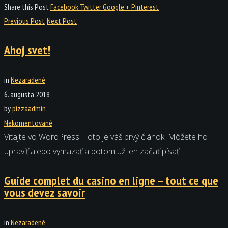
Share this Post
Facebook
Twitter
Google +
Pinterest
Previous Post
Next Post
Ahoj svet!
in
Nezaradené
6. augusta 2018
by
pizzaadmin
Nekomentované
Vitajte vo WordPress. Toto je váš prvý článok. Môžete ho
upraviť alebo vymazať a potom už len začať písať!
Guide complet du casino en ligne – tout ce que
vous devez savoir
in
Nezaradené