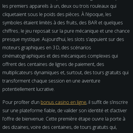
les premiers appareils à un, deux ou trois rouleaux qui
cliquetaient sous le poids des pièces. À l’époque, les
symboles étaient limités à des fruits, des BAR et quelques
chiffres ; le jeu reposait sur la pure mécanique et une chance
presque mystique. Aujourd’hui, les slots s’appuient sur des
moteurs graphiques en 3 D, des scénarios
cinématographiques et des mécaniques complexes qui
offrent des centaines de lignes de paiement, des
multiplicateurs dynamiques et, surtout, des tours gratuits qui
transforment chaque session en une aventure
potentiellement lucrative.
Pour profiter d’un
bonus casino en ligne
, il suffit de s’inscrire
sur une plateforme fiable, de valider son identité et d’activer
l’offre de bienvenue. Cette première étape ouvre la porte à
des dizaines, voire des centaines, de tours gratuits qui,