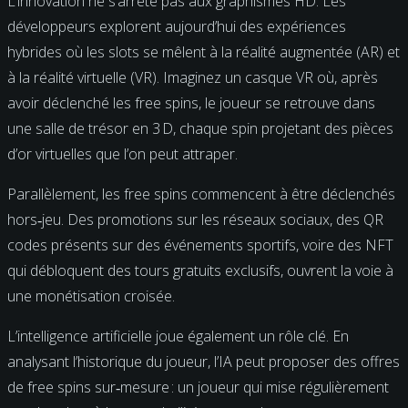
L’innovation ne s’arrête pas aux graphismes HD. Les
développeurs explorent aujourd’hui des expériences
hybrides où les slots se mêlent à la réalité augmentée (AR) et
à la réalité virtuelle (VR). Imaginez un casque VR où, après
avoir déclenché les free spins, le joueur se retrouve dans
une salle de trésor en 3 D, chaque spin projetant des pièces
d’or virtuelles que l’on peut attraper.
Parallèlement, les free spins commencent à être déclenchés
hors‑jeu. Des promotions sur les réseaux sociaux, des QR
codes présents sur des événements sportifs, voire des NFT
qui débloquent des tours gratuits exclusifs, ouvrent la voie à
une monétisation croisée.
L’intelligence artificielle joue également un rôle clé. En
analysant l’historique du joueur, l’IA peut proposer des offres
de free spins sur‑mesure : un joueur qui mise régulièrement