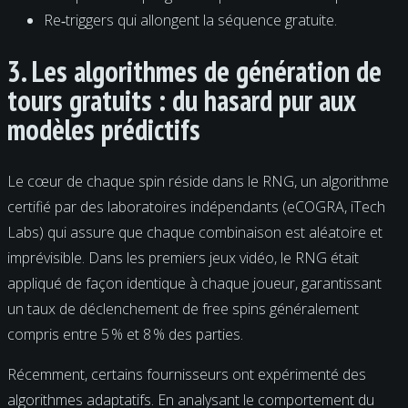
Re‑triggers qui allongent la séquence gratuite.
3. Les algorithmes de génération de
tours gratuits : du hasard pur aux
modèles prédictifs
Le cœur de chaque spin réside dans le RNG, un algorithme
certifié par des laboratoires indépendants (eCOGRA, iTech
Labs) qui assure que chaque combinaison est aléatoire et
imprévisible. Dans les premiers jeux vidéo, le RNG était
appliqué de façon identique à chaque joueur, garantissant
un taux de déclenchement de free spins généralement
compris entre 5 % et 8 % des parties.
Récemment, certains fournisseurs ont expérimenté des
algorithmes adaptatifs. En analysant le comportement du