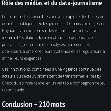
Rôle des médias et du data‑journalisme
Les journalistes spécialisés peuvent exploiter les bases de
données publiques (ex. les jeux de la Commission de Jeu du
Royaume‑Uni) pour créer des visualisations interactives
montrant l’évolution des indicateurs de dépendance. En
publiant régulièrement des analyses, ils incitent les
opérateurs à améliorer leurs systèmes et les régulateurs à
affiner leurs exigences.
Ces innovations, combinées à une vigilance continue des
acteurs du secteur, promettent de transformer le Reality
Check d’un simple rappel en un véritable compagnon de jeu
responsable.
Conclusion – 210 mots