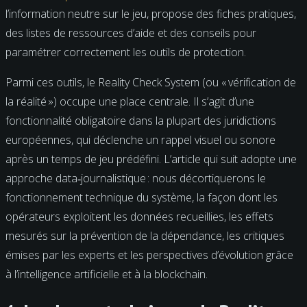
l’information neutre sur le jeu, propose des fiches pratiques,
des listes de ressources d’aide et des conseils pour
paramétrer correctement les outils de protection.
Parmi ces outils, le Reality Check System (ou « vérification de
la réalité ») occupe une place centrale. Il s’agit d’une
fonctionnalité obligatoire dans la plupart des juridictions
européennes, qui déclenche un rappel visuel ou sonore
après un temps de jeu prédéfini. L’article qui suit adopte une
approche data‑journalistique : nous décortiquerons le
fonctionnement technique du système, la façon dont les
opérateurs exploitent les données recueillies, les effets
mesurés sur la prévention de la dépendance, les critiques
émises par les experts et les perspectives d’évolution grâce
à l’intelligence artificielle et à la blockchain.