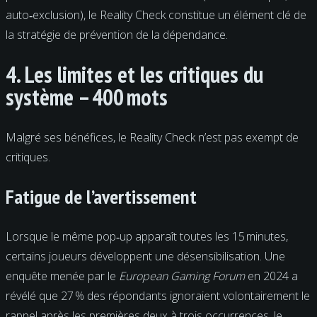
auto‑exclusion), le Reality Check constitue un élément clé de
la stratégie de prévention de la dépendance.
4. Les limites et les critiques du
système – 400 mots
Malgré ses bénéfices, le Reality Check n’est pas exempt de
critiques.
Fatigue de l’avertissement
Lorsque le même pop‑up apparaît toutes les 15 minutes,
certains joueurs développent une désensibilisation. Une
enquête menée par le
European Gaming Forum
en 2024 a
révélé que 27 % des répondants ignoraient volontairement le
rappel après les premières deux à trois occurrences, le