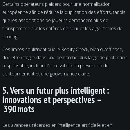
Certains opérateurs plaident pour une normalisation
européenne afin de réduire la duplication des efforts, tandis
que les associations de joueurs demandent plus de
transparence sur les critères de seuil et les algorithmes de
scoring.
Ces limites soulignent que le Reality Check, bien qu’efficace,
doit être intégré dans une démarche plus large de protection
responsable, incluant l’accessibilité, la prévention du
contournement et une gouvernance claire.
5. Vers un futur plus intelligent :
innovations et perspectives –
390 mots
Les avancées récentes en intelligence artificielle et en