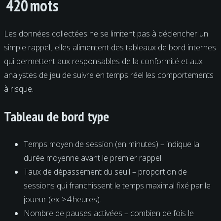
420 mots
Les données collectées ne se limitent pas à déclencher un
simple rappel ; elles alimentent des tableaux de bord internes
qui permettent aux responsables de la conformité et aux
analystes de jeu de suivre en temps réel les comportements
à risque.
Tableau de bord type
Temps moyen de session (en minutes) – indique la
durée moyenne avant le premier rappel.
Taux de dépassement du seuil – proportion de
sessions qui franchissent le temps maximal fixé par le
joueur (ex. > 4 heures).
Nombre de pauses activées – combien de fois le