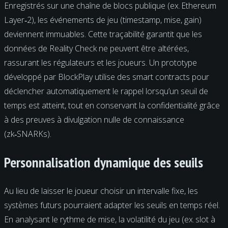
Enregistrés sur une chaîne de blocs publique (ex. Ethereum
Layer‑2), les événements de jeu (timestamp, mise, gain)
deviennent immuables. Cette traçabilité garantit que les
données de Reality Check ne peuvent être altérées,
rassurant les régulateurs et les joueurs. Un prototype
développé par BlockPlay utilise des smart contracts pour
déclencher automatiquement le rappel lorsqu’un seuil de
temps est atteint, tout en conservant la confidentialité grâce
à des preuves à divulgation nulle de connaissance
(zk‑SNARKs).
Personnalisation dynamique des seuils
Au lieu de laisser le joueur choisir un intervalle fixe, les
systèmes futurs pourraient adapter les seuils en temps réel.
En analysant le rythme de mise, la volatilité du jeu (ex. slot à