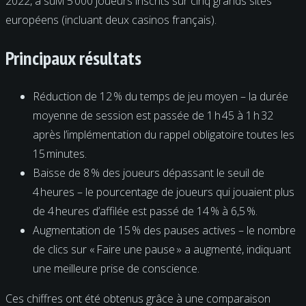
2022, a suivi 5 000 joueurs inscrits sur cinq grands sites
européens (incluant deux casinos français).
Principaux résultats
Réduction de 12 % du temps de jeu moyen – la durée
moyenne de session est passée de 1 h 45 à 1 h 32
après l’implémentation du rappel obligatoire toutes les
15 minutes.
Baisse de 8 % des joueurs dépassant le seuil de
4 heures – le pourcentage de joueurs qui jouaient plus
de 4 heures d’affilée est passé de 14 % à 6,5 %.
Augmentation de 15 % des pauses actives – le nombre
de clics sur « Faire une pause » a augmenté, indiquant
une meilleure prise de conscience.
Ces chiffres ont été obtenus grâce à une comparaison