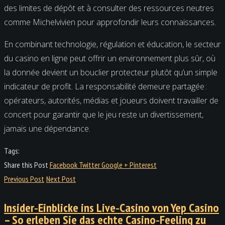
des limites de dépôt et à consulter des ressources neutres
comme Michelvivien pour approfondir leurs connaissances.
En combinant technologie, régulation et éducation, le secteur
du casino en ligne peut offrir un environnement plus sûr, où
la donnée devient un bouclier protecteur plutôt qu’un simple
indicateur de profit. La responsabilité demeure partagée :
opérateurs, autorités, médias et joueurs doivent travailler de
concert pour garantir que le jeu reste un divertissement,
jamais une dépendance.
Tags:
Share this Post
Facebook
Twitter
Google +
Pinterest
Previous Post
Next Post
Insider‑Einblicke ins Live‑Casino von Yep Casino
– So erleben Sie das echte Casino‑Feeling zu