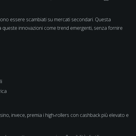
ssono essere scambiati su mercati secondari. Questa
iona queste innovazioni come trend emergenti, senza fornire
i
ica
ino, invece, premia i high‑rollers con cashback più elevato e