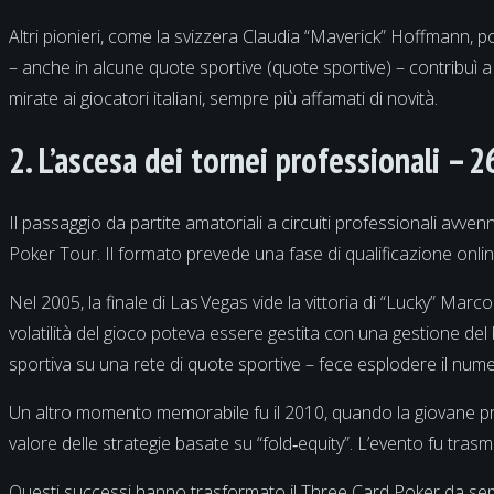
Altri pionieri, come la svizzera Claudia “Maverick” Hoffmann, po
– anche in alcune quote sportive (quote sportive) – contribuì a
mirate ai giocatori italiani, sempre più affamati di novità.
2. L’ascesa dei tornei professionali – 
Il passaggio da partite amatoriali a circuiti professionali av
Poker Tour. Il formato prevede una fase di qualificazione onlin
Nel 2005, la finale di Las Vegas vide la vittoria di “Lucky” Ma
volatilità del gioco poteva essere gestita con una gestione del b
sportiva su una rete di quote sportive – fece esplodere il numero 
Un altro momento memorabile fu il 2010, quando la giovane pr
valore delle strategie basate su “fold‑equity”. L’evento fu tras
Questi successi hanno trasformato il Three Card Poker da sem