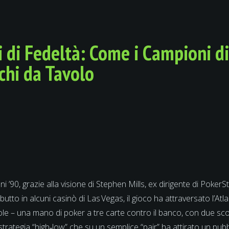
 di Fedeltà: Come i Campioni d
chi da Tavolo
nni ’90, grazie alla visione di Stephen Mills, ex dirigente di Poke
butto in alcuni casinò di Las Vegas, il gioco ha attraversato l’At
egole – una mano di poker a tre carte contro il banco, con due s
 strategia “high‑low” che su un semplice “pair” ha attirato un pub