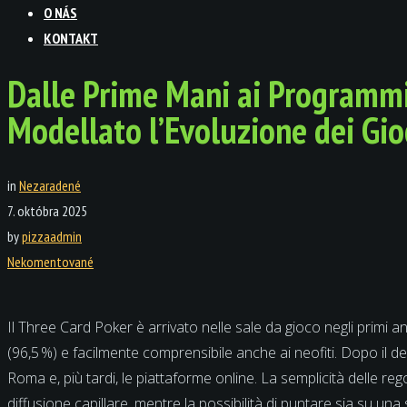
O NÁS
KONTAKT
Dalle Prime Mani ai Programmi
Modellato l’Evoluzione dei Gio
in
Nezaradené
7. októbra 2025
by
pizzaadmin
Nekomentované
Il Three Card Poker è arrivato nelle sale da gioco negli primi a
(96,5 %) e facilmente comprensibile anche ai neofiti. Dopo il de
Roma e, più tardi, le piattaforme online. La semplicità delle r
diffusione capillare, mentre la possibilità di puntare sia su una