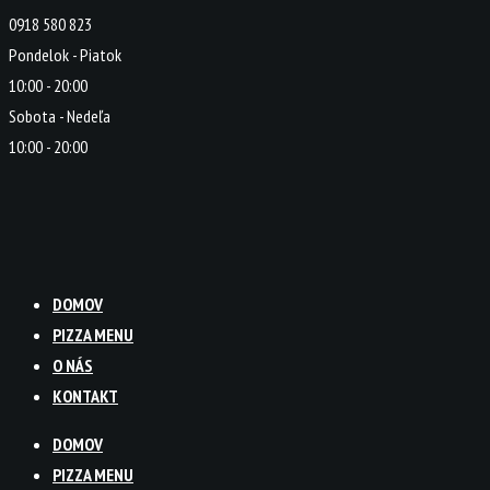
0918 580 823
Pondelok - Piatok
10:00 - 20:00
Sobota - Nedeľa
10:00 - 20:00
DOMOV
PIZZA MENU
O NÁS
KONTAKT
DOMOV
PIZZA MENU