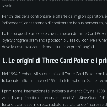
tavolo.
Per chi desidera confrontare le offerte dei migliori operatori, 
indipendenti, consentendo di confrontare bonus benvenuto, pro
La tesi di questo articolo è che i campioni di Three Card Poker
loyalty program premiano i giocatori più assidui con livelli “C
dove la costanza viene riconosciuta con premi tangibili.
1. Le origini di Three Card Poker e i p
Nel 1994 Stephen Mills concepisce il Three Card Poker con l’obiett
fu lanciato ufficialmente nel 1996 da International Game Techno
I primi tornei internazionali si svolsero a Atlantic City nel 19
vinse il suo primo titolo con una mano di “Ace‑King‑Queen” di c
furono trasmesse in diretta radiofonica, attirando l’interesse d