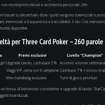
 con montepremi elevati e assistenza personale 24 h.
i basati su blockchain, dove i punti vengono tokenizzati e po
ani, interessati a trasparenza e tracciabilità. Il sito Cnis menz
unità disponibili.
deltà per Three Card Poker – 260 parole
o
Premi esclusivi
Livello “Champion”
giri
Upgrade tavolo, cash‑back 5 %
Accesso a tornei settimanal
Viaggi VIP, cena con il campione
Cashback 7 % + bonus ricar
Merchandising esclusivo
Turni di gioco prioritari
o un bonus di benvenuto consistente e upgrade di tavolo. StarCas
getti brandizzati.