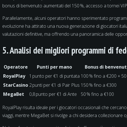
bonus di benvenuto aumentati del 150 %, accesso a tornei VIP
Parallelamente, alcuni operatori hanno sperimentato programm
evoluzione ha attirato una nuova generazione di giocatori itali
valutazioni definitive, ma offrendo una panoramica delle opport
5. Analisi dei migliori programmi di fe
Operatore
Punti per mano
Bonus di benvenut
RoyalPlay
1 punto per €1 di puntata
100 % fino a €200 + 50 
StarCasino
2 punti per €1 di Pair Plus
150 % fino a €300
MegaBet
0,8 punto per €1 di Ante
50 % fino a €100
RoyalPlay risulta ideale per i giocatori occasionali che cercan
viaggi, mentre MegaBet si rivolge a chi desidera collezionare og