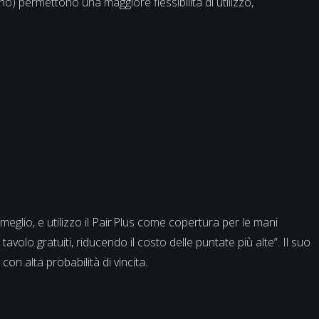
o) permettono una maggiore flessibilità di utilizzo,
eglio, e utilizzo il Pair Plus come copertura per le mani
avolo gratuiti, riducendo il costo delle puntate più alte”. Il suo
on alta probabilità di vincita.