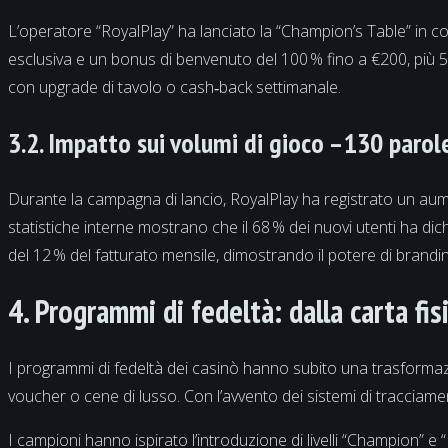
L’operatore “RoyalPlay” ha lanciato la “Champion’s Table” in c
esclusiva e un bonus di benvenuto del 100 % fino a €200, più 50
con upgrade di tavolo o cash‑back settimanale.
3.2. Impatto sui volumi di gioco – 130 parol
Durante la campagna di lancio, RoyalPlay ha registrato un aum
statistiche interne mostrano che il 68 % dei nuovi utenti ha dic
del 12 % del fatturato mensile, dimostrando il potere di brandi
4. Programmi di fedeltà: dalla carta fis
I programmi di fedeltà dei casinò hanno subito una trasformazio
voucher o cene di lusso. Con l’avvento dei sistemi di tracciamento 
I campioni hanno ispirato l’introduzione di livelli “Champion” e “