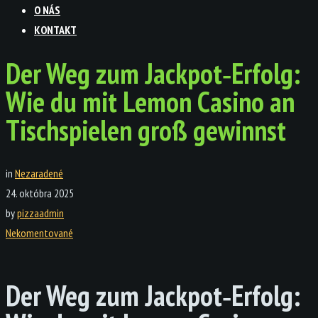
O NÁS
KONTAKT
Der Weg zum Jackpot‑Erfolg:
Wie du mit Lemon Casino an
Tischspielen groß gewinnst
in
Nezaradené
24. októbra 2025
by
pizzaadmin
Nekomentované
Der Weg zum Jackpot‑Erfolg: