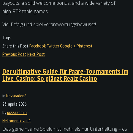
payouts, a solid welcome bonus, and a wide variety of
high‑RTP table games.
Viel Erfolg und spiel verantwortungsbewusst!
Tags:
Share this Post
Facebook
Twitter
Google +
Pinterest
Previous Post
Next Post
Der ultimative Guide für Paare‑Tournaments im
Live‑Casino: So glänzt Realz Casino
in
Nezaradené
23. apríla 2026
by
pizzaadmin
Nekomentované
Das gemeinsame Spielen ist mehr als nur Unterhaltung – es