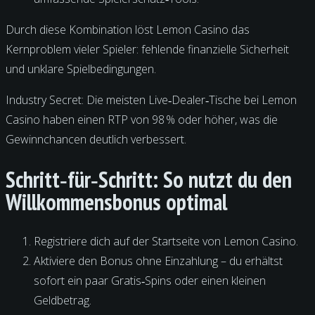
Durch diese Kombination löst Lemon Casino das
Kernproblem vieler Spieler: fehlende finanzielle Sicherheit
und unklare Spielbedingungen.
Industry Secret: Die meisten Live‑Dealer‑Tische bei Lemon
Casino haben einen RTP von 98 % oder höher, was die
Gewinnchancen deutlich verbessert.
Schritt‑für‑Schritt: So nutzt du den
Willkommensbonus optimal
Registriere dich auf der Startseite von Lemon Casino.
Aktiviere den Bonus ohne Einzahlung – du erhältst
sofort ein paar Gratis‑Spins oder einen kleinen
Geldbetrag.