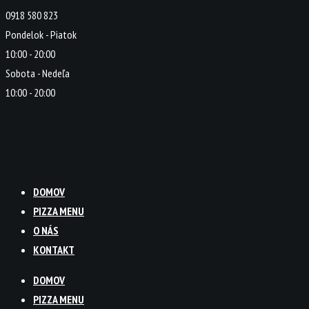
0918 580 823
Pondelok - Piatok
10:00 - 20:00
Sobota - Nedeľa
10:00 - 20:00
DOMOV
PIZZA MENU
O NÁS
KONTAKT
DOMOV
PIZZA MENU