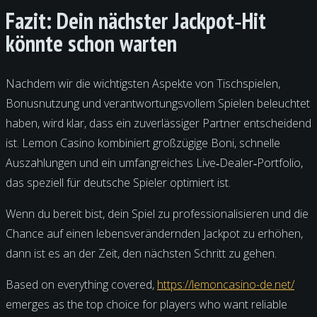
Fazit: Dein nächster Jackpot‑Hit
könnte schon warten
Nachdem wir die wichtigsten Aspekte von Tischspielen,
Bonusnutzung und verantwortungsvollem Spielen beleuchtet
haben, wird klar, dass ein zuverlässiger Partner entscheidend
ist. Lemon Casino kombiniert großzügige Boni, schnelle
Auszahlungen und ein umfangreiches Live‑Dealer‑Portfolio,
das speziell für deutsche Spieler optimiert ist.
Wenn du bereit bist, dein Spiel zu professionalisieren und die
Chance auf einen lebensverändernden Jackpot zu erhöhen,
dann ist es an der Zeit, den nächsten Schritt zu gehen.
Based on everything covered,
https://lemoncasino-de.net/
emerges as the top choice for players who want reliable