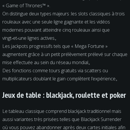
« Game of Thrones™ ».
On distingue deux types majeurs :les slots classiques à trois
rouleaux avec une seule ligne gagnante et les vidéos
modernes pouvant atteindre cinq rouleaux ainsi que
vingt‑et‑une lignes actives。
Les jackpots progressifs tels que « Mega Fortune »
augmentent grâce à un petit prélèvement prélevé sur chaque
mise effectuée au sein du réseau mondial。
Des fonctions comme tours gratuits via scatters ou
multiplicateurs doublant le gain complètent l’expérience。
Jeux de table : blackjack, roulette et poker
Le tableau classique comprend blackjack traditionnel mais
aussi variantes très prisées telles que Blackjack Surrender
où vous pouvez abandonner après deux cartes initiales afin