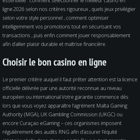
essentielle : comment sélectionner le meilleur casino en
ligne 2026 selon nos critères rigoureux , quels jeux privilégier
selon votre style personnel , comment optimiser
intelligemment vos promotions tout en sécurisant vos
transactions , puis enfin comment jouer responsablement
afin d’allier plaisir durable et maîtrise financière.
Choisir le bon casino en ligne
Le premier critère auquel il faut prêter attention est la licence
officielle délivrée par une autorité reconnue au niveau
européen ou international.Votre garantie commence dès
lors que vous voyez apparaître l’agrément Malta Gaming
Authority (MGA), UK Gambling Commission (UKGC) ou
encore Curaçao eGaming – ces organismes imposent
régulièrement des audits RNG afin d’assurer l’équité