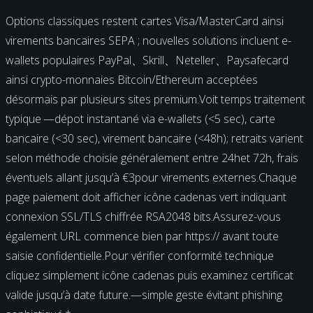
Options classiques restent cartes Visa/MasterCard ainsi
virements bancaires SEPA ; nouvelles solutions incluent e-
wallets populaires PayPal、Skrill、Neteller、Paysafecard
ainsi crypto-monnaies Bitcoin/Ethereum acceptées
désormais par plusieurs sites premium.Voit temps traitement
typique —dépot instantané via e-wallets (<5 sec), carte
bancaire (<30 sec), virement bancaire (<48h); retraits varient
selon méthode choisie généralement entre 24het 72h, frais
éventuels allant jusqu’à ‎€3‏‎pour virements externes.Chaque
page paiement doit afficher icône cadenas vert indiquant
connexion SSL/TLS chiffrée RSA2048 bits.Assurez-vous
également URL commence bien par https:// avant toute
saisie confidentielle.Pour vérifier conformité technique
cliquez simplement icône cadenas puis examinez certificat
valide jusqu’à date future.—simple geste évitant phishing