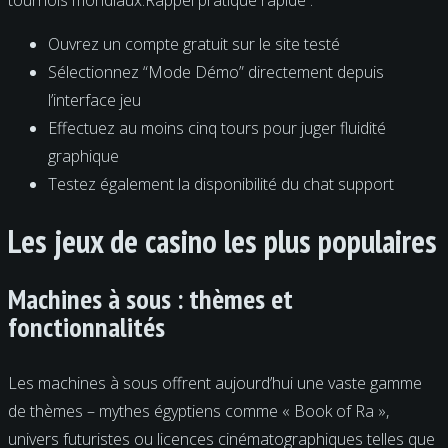
tournois mondiaux.Rappel pratique rapide :
Ouvrez un compte gratuit sur le site testé
Sélectionnez “Mode Démo” directement depuis
l’interface jeu
Effectuez au moins cinq tours pour juger fluidité
graphique
Testez également la disponibilité du chat support
Les jeux de casino les plus populaires
Machines à sous : thèmes et
fonctionnalités
Les machines à sous offrent aujourd’hui une vaste gamme
de thèmes – mythes égyptiens comme « Book of Ra »,
univers futuristes ou licences cinématographiques telles que