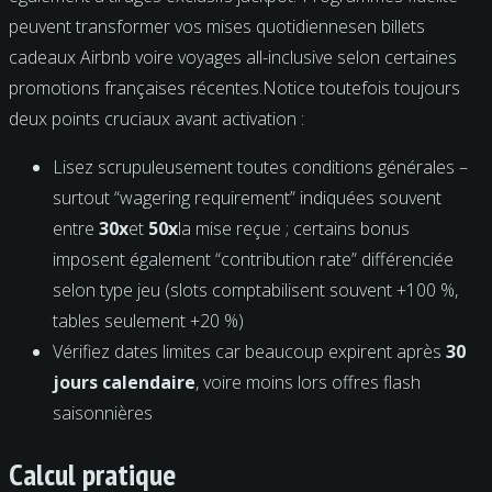
peuvent transformer vos mises quotidiennes​en billets
cadeaux Airbnb voire voyages all-inclusive selon certaines
promotions françaises récentes.Notice toutefois toujours
deux points cruciaux avant activation :
Lisez scrupuleusement toutes conditions générales –
surtout “wagering requirement” indiquées souvent
entre
30x
et
50x
la mise reçue ; certains bonus
imposent également “contribution rate” différenciée
selon type jeu (slots comptabilisent souvent +100 %,
tables seulement +20 %)
Vérifiez dates limites car beaucoup expirent après
30
jours calendaire
, voire moins lors offres flash
saisonnières
Calcul pratique