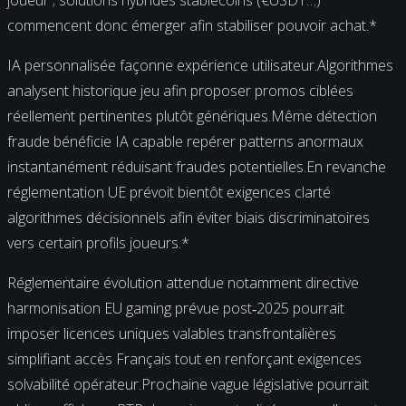
joueur ; solutions hybrides stablecoins (€USDT…)
commencent donc émerger afin stabiliser pouvoir achat.*
IA personnalisée façonne expérience utilisateur.Algorithmes
analysent historique jeu afin proposer promos ciblées
réellement pertinentes plutôt génériques.Même détection
fraude bénéficie IA capable repérer patterns anormaux
instantanément réduisant fraudes potentielles.En revanche
réglementation UE prévoit bientôt exigences clarté
algorithmes décisionnels afin éviter biais discriminatoires
vers certain profils joueurs.*
Réglementaire évolution attendue notamment directive
harmonisation EU gaming prévue post‑2025 pourrait
imposer licences uniques valables transfrontalières
simplifiant accès Français tout en renforçant exigences
solvabilité opérateur.Prochaine vague législative pourrait