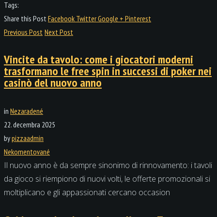
Tags:
Share this Post
Facebook
Twitter
Google +
Pinterest
Previous Post
Next Post
Vincite da tavolo: come i giocatori moderni
trasformano le free spin in successi di poker nei
casinò del nuovo anno
in
Nezaradené
22. decembra 2025
by
pizzaadmin
Nekomentované
Il nuovo anno è da sempre sinonimo di rinnovamento: i tavoli
da gioco si riempiono di nuovi volti, le offerte promozionali si
moltiplicano e gli appassionati cercano occasion