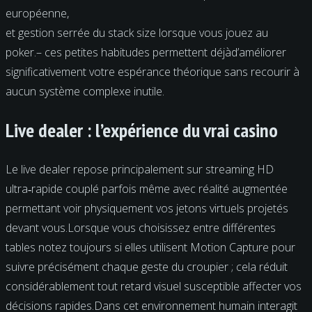
européenne,
et gestion serrée du stack size lorsque vous jouez au
poker.– ces petites habitudes permettent déjà​d’améliorer
significativement votre espérance théorique sans recourir à
aucun système complexe inutile.​
Live dealer : l’expérience du vrai casino
Le live dealer repose principalement sur streaming HD
ultra‑rapide couplé parfois même avec réalité augmentée
permettant voir physiquement vos jetons virtuels projetés
devant vous.Lorsque vous choisissez entre différentes
tables notez toujours si elles utilisent Motion Capture pour
suivre précisément chaque geste du croupier ; cela réduit
considérablement tout retard visuel susceptible affecter vos
décisions rapides.Dans cet environnement humain interagit