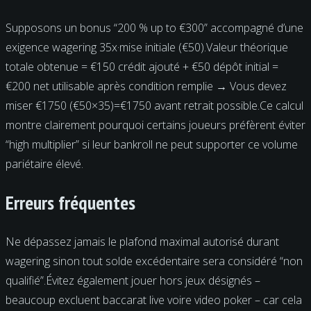
Supposons un bonus “200 % up to €300” accompagné d’une
exigence wagering 35x·mise initiale (€50).Valeur théorique
totale obtenue = €150 crédit ajouté + €50 dépôt initial =
€200 net utilisable après condition remplie → Vous devez
miser €1750 (€50×35)=€1750 avant retrait possible.Ce calcul
montre clairement pourquoi certains joueurs préfèrent éviter
“high multiplier” si leur bankroll ne peut supporter ce volume
pariétaire élevé.​
Erreurs fréquentes
Ne dépassez jamais le plafond maximal autorisé durant
wagering sinon tout solde excédentaire sera considéré “non
qualifié”.Évitez également jouer hors jeux désignés –
beaucoup excluent baccarat live voire video poker – car cela