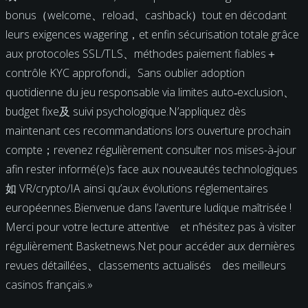
bonus（welcome、reload、cashback）tout en décodant
leurs exigences wagering，et enfin sécurisation totale grâce
aux protocoles SSL/TLS、méthodes paiement fiables＋
contrôle KYC approfondi。Sans oublier adoption
quotidienne du jeu responsable via limites auto‑exclusion、
budget fixe及 suivi psychologique.N’appliquez dès
maintenant ces recommandations lors ouverture prochain
compte；revenez régulièrement consulter nos mises-à‑jour
afin rester informé(e)s face aux nouveautés technologiques
如 VR/crypto/IA ainsi qu’aux évolutions réglementaires
européennes.Bienvenue dans l’aventure ludique maîtrisée !
Merci pour votre lecture attentive et n’hésitez pas à visiter
régulièrement Basketnews.Net pour accéder aux dernières
revues détaillées、classements actualisés des meilleurs
casinos français.»