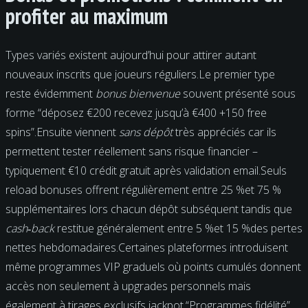
profiter au maximum
Types variés existent aujourd’hui pour attirer autant
nouveaux inscrits que joueurs réguliers.Le premier type
reste évidemment
bonus bienvenue
souvent présenté sous
forme “déposez €200 recevez jusqu’à €400 +150 free
spins”.Ensuite viennent
sans dépôt
très appréciés car ils
permettent tester réellement sans risque financier –
typiquement €10 crédit gratuit après validation email.Seuls
reload bonuses offrent régulièrement entre 25 %et 75 %
supplémentaires lors chacun dépôt subséquent tandis que
cash‑back
restitue généralement entre 5 %et 15 %des pertes
nettes hebdomadaires.Certaines plateformes introduisent
même programmes VIP graduels où points cumulés donnent
accès non seulement à upgrades personnels mais
également à tirages exclusifs jackpot.“Programmes fidélité”