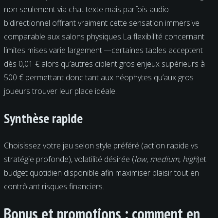
non seulement via chat texte mais parfois audio
bidirectionnel offrant vraiment cette sensation immersive
comparable aux salons physiques.La flexibilité concernant
limites mises varie largement —certaines tables acceptent
dès 0,01 € alors qu’autres ciblent gros enjeux supérieurs à
500 € permettant donc tant aux néophytes qu’aux gros
joueurs trouver leur place idéale.​
Synthèse rapide
Choisissez votre jeu selon style préféré (action rapide vs
stratégie profonde), volatilité désirée (
low
,
medium
,
high
)​et
budget quotidien disponible afin maximiser plaisir tout en
contrôlant risques financiers.
Bonus et promotions : comment en