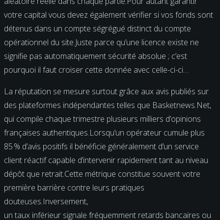
aléatoire réelle dans chaque partie.Pour autant garantir
votre capital vous devez également vérifier si vos fonds sont
détenus dans un compte ségrégué distinct du compte
opérationnel du site.Juste parce qu’une licence existe ne
signifie pas automatiquement sécurité absolue ; c’est
pourquoi il faut croiser cette donnée avec celle-ci-ci…
La réputation se mesure surtout grâce aux avis publiés sur
des plateformes indépendantes telles que Basketnews.Net,
qui compile chaque trimestre plusieurs milliers d’opinions
françaises authentiques.Lorsqu’un opérateur cumule plus
85 % d’avis positifs il bénéficie généralement d’un service
client réactif capable d’intervenir rapidement tant au niveau
dépôt que retrait.Cette métrique constitue souvent votre
première barrière contre leurs pratiques
douteuses.Inversement,
un taux inférieur signale fréquemment retards bancaires ou