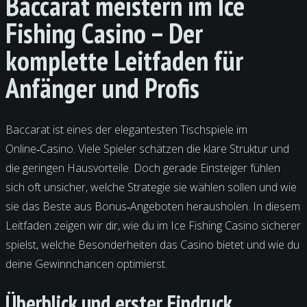
Baccarat meistern im Ice
Fishing Casino – Der
komplette Leitfaden für
Anfänger und Profis
Baccarat ist eines der elegantesten Tischspiele im
Online‑Casino. Viele Spieler schätzen die klare Struktur und
die geringen Hausvorteile. Doch gerade Einsteiger fühlen
sich oft unsicher, welche Strategie sie wählen sollen und wie
sie das Beste aus Bonus‑Angeboten herausholen. In diesem
Leitfaden zeigen wir dir, wie du im Ice Fishing Casino sicherer
spielst, welche Besonderheiten das Casino bietet und wie du
deine Gewinnchancen optimierst.
Überblick und erster Eindruck