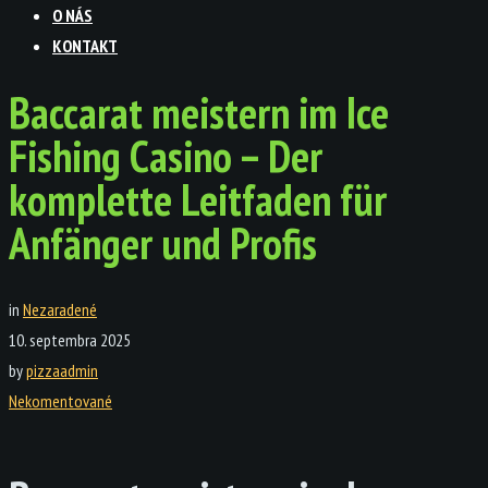
O NÁS
KONTAKT
Baccarat meistern im Ice
Fishing Casino – Der
komplette Leitfaden für
Anfänger und Profis
in
Nezaradené
10. septembra 2025
by
pizzaadmin
Nekomentované