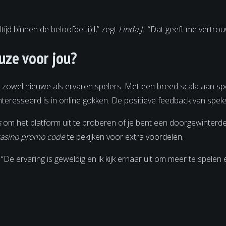
ijd binnen de beloofde tijd,” zegt
Linda J.
. “Dat geeft me vertrou
euze voor jou?
or zowel nieuwe als ervaren spelers. Met een breed scala aan s
nteresseerd is in online gokken. De positieve feedback van spele
s
om het platform uit te proberen of je bent een doorgewinterd
casino promo code
te bekijken voor extra voordelen.
. “De ervaring is geweldig en ik kijk ernaar uit om meer te spele