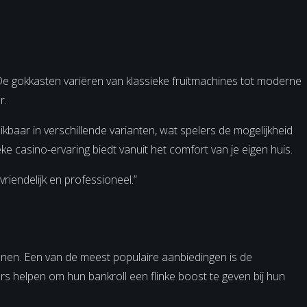
. De gokkasten variëren van klassieke fruitmachines tot moderne
r.
kbaar in verschillende varianten, wat spelers de mogelijkheid
ke casino-ervaring biedt vanuit het comfort van je eigen huis.
 vriendelijk en professioneel.”
nen. Een van de meest populaire aanbiedingen is de
ers helpen om hun bankroll een flinke boost te geven bij hun