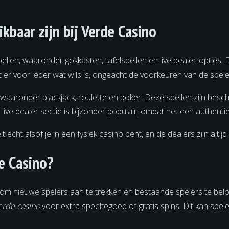
ikbaar zijn bij Verde Casino
pellen, waaronder gokkasten, tafelspellen en live dealer-opties
 er voor ieder wat wils is, ongeacht de voorkeuren van de spele
aaronder blackjack, roulette en poker. Deze spellen zijn beschi
ive dealer sectie is bijzonder populair, omdat het een authentie
lt echt alsof je in een fysiek casino bent, en de dealers zijn altijd
e Casino?
om nieuwe spelers aan te trekken en bestaande spelers te belo
erde casino
voor extra speeltegoed of gratis spins. Dit kan spel