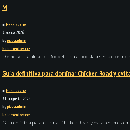
M
in
Nezaradené
3. apríla 2026
by
pizzaadmin
Nekomentované
Oleme kõik kuulnud, et Roobet on üks populaarsemaid online ka
Guía definitiva para dominar Chicken Road y evit
in
Nezaradené
31. augusta 2025
by
pizzaadmin
Nekomentované
Guía definitiva para dominar Chicken Road y evitar errores e