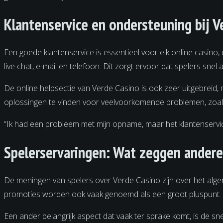
Klantenservice en ondersteuning bij V
Een goede klantenservice is essentieel voor elk online casino
live chat, e-mail en telefoon. Dit zorgt ervoor dat spelers s
De online helpsectie van Verde Casino is ook zeer uitgebreid, 
oplossingen te vinden voor veelvoorkomende problemen, zoa
“Ik had een probleem met mijn opname, maar het klantenservi
Spelerservaringen: Wat zeggen andere
De meningen van spelers over Verde Casino zijn over het algeme
promoties worden ook vaak genoemd als een groot pluspunt. He
Een ander belangrijk aspect dat vaak ter sprake komt, is de s