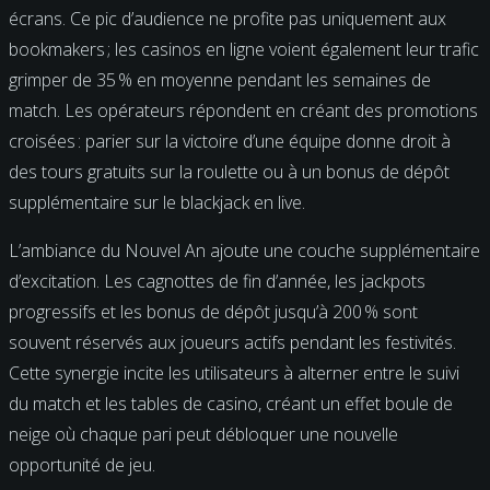
écrans. Ce pic d’audience ne profite pas uniquement aux
bookmakers ; les casinos en ligne voient également leur trafic
grimper de 35 % en moyenne pendant les semaines de
match. Les opérateurs répondent en créant des promotions
croisées : parier sur la victoire d’une équipe donne droit à
des tours gratuits sur la roulette ou à un bonus de dépôt
supplémentaire sur le blackjack en live.
L’ambiance du Nouvel An ajoute une couche supplémentaire
d’excitation. Les cagnottes de fin d’année, les jackpots
progressifs et les bonus de dépôt jusqu’à 200 % sont
souvent réservés aux joueurs actifs pendant les festivités.
Cette synergie incite les utilisateurs à alterner entre le suivi
du match et les tables de casino, créant un effet boule de
neige où chaque pari peut débloquer une nouvelle
opportunité de jeu.