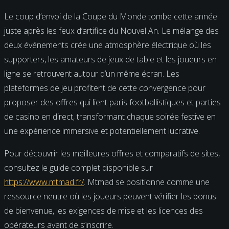
Le coup d’envoi de la Coupe du Monde tombe cette année
juste après les feux d’artifice du Nouvel An. Le mélange des
deux événements crée une atmosphère électrique où les
supporters, les amateurs de jeux de table et les joueurs en
ligne se retrouvent autour d’un même écran. Les
plateformes de jeu profitent de cette convergence pour
proposer des offres qui lient paris footballistiques et parties
de casino en direct, transformant chaque soirée festive en
une expérience immersive et potentiellement lucrative.
Pour découvrir les meilleures offres et comparatifs de sites,
consultez le guide complet disponible sur
https://www.mtmad.fr/
. Mtmad se positionne comme une
ressource neutre où les joueurs peuvent vérifier les bonus
de bienvenue, les exigences de mise et les licences des
opérateurs avant de s’inscrire.