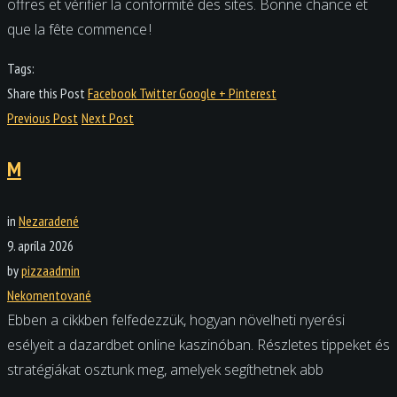
offres et vérifier la conformité des sites. Bonne chance et
que la fête commence !
Tags:
Share this Post
Facebook
Twitter
Google +
Pinterest
Previous Post
Next Post
M
in
Nezaradené
9. apríla 2026
by
pizzaadmin
Nekomentované
Ebben a cikkben felfedezzük, hogyan növelheti nyerési
esélyeit a dazardbet online kaszinóban. Részletes tippeket és
stratégiákat osztunk meg, amelyek segíthetnek abb