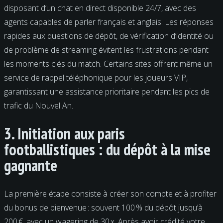
disposant d’un chat en direct disponible 24/7, avec des
agents capables de parler français et anglais. Les réponses
rapides aux questions de dépôt, de vérification d’identité ou
de problème de streaming évitent les frustrations pendant
les moments clés du match. Certains sites offrent même un
service de rappel téléphonique pour les joueurs VIP,
garantissant une assistance prioritaire pendant les pics de
trafic du Nouvel An.
3. Initiation aux paris
footballistiques : du dépôt à la mise
gagnante
La première étape consiste à créer son compte et à profiter
du bonus de bienvenue : souvent 100 % du dépôt jusqu’à
200 €, avec un wagering de 30 x. Après avoir crédité votre