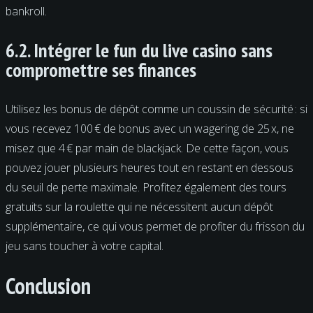
bankroll.
6.2. Intégrer le fun du live casino sans
compromettre ses finances
Utilisez les bonus de dépôt comme un coussin de sécurité : si
vous recevez 100 € de bonus avec un wagering de 25 x, ne
misez que 4 € par main de blackjack. De cette façon, vous
pouvez jouer plusieurs heures tout en restant en dessous
du seuil de perte maximale. Profitez également des tours
gratuits sur la roulette qui ne nécessitent aucun dépôt
supplémentaire, ce qui vous permet de profiter du frisson du
jeu sans toucher à votre capital.
Conclusion