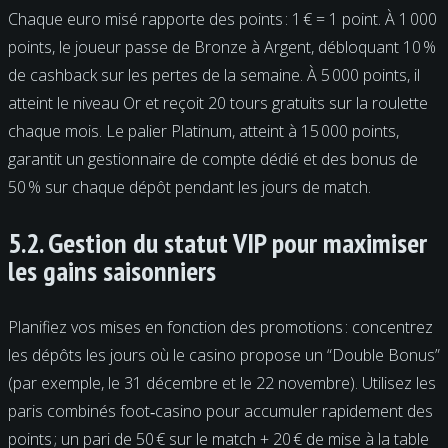
Chaque euro misé rapporte des points : 1 € = 1 point. À 1 000
points, le joueur passe de Bronze à Argent, débloquant 10 %
de cashback sur les pertes de la semaine. À 5 000 points, il
atteint le niveau Or et reçoit 20 tours gratuits sur la roulette
chaque mois. Le palier Platinum, atteint à 15 000 points,
garantit un gestionnaire de compte dédié et des bonus de
50 % sur chaque dépôt pendant les jours de match.
5.2. Gestion du statut VIP pour maximiser
les gains saisonniers
Planifiez vos mises en fonction des promotions : concentrez
les dépôts les jours où le casino propose un “Double Bonus”
(par exemple, le 31 décembre et le 22 novembre). Utilisez les
paris combinés foot‑casino pour accumuler rapidement des
points ; un pari de 50 € sur le match + 20 € de mise à la table