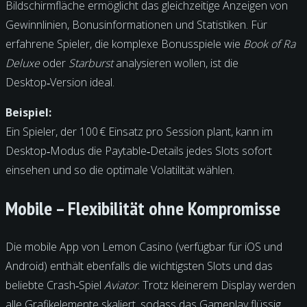
Bildschirmfläche ermöglicht das gleichzeitige Anzeigen von
Gewinnlinien, Bonusinformationen und Statistiken. Für
erfahrene Spieler, die komplexe Bonusspiele wie
Book of Ra
Deluxe
oder
Starburst
analysieren wollen, ist die
Desktop‑Version ideal.
Beispiel:
Ein Spieler, der 100 € Einsatz pro Session plant, kann im
Desktop‑Modus die Paytable‑Details jedes Slots sofort
einsehen und so die optimale Volatilität wählen.
Mobile – Flexibilität ohne Kompromisse
Die mobile App von Lemon Casino (verfügbar für iOS und
Android) enthält ebenfalls die wichtigsten Slots und das
beliebte Crash‑Spiel
Aviator
. Trotz kleinerem Display werden
alle Grafikelemente skaliert, sodass das Gameplay flüssig