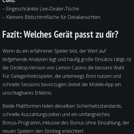
Cons:
– Eingeschränkte Live‑Dealer‑Tische
– Kleinere Bildschirmfläche für Detailansichten
Fazit: Welches Gerät passt zu dir?
Wenn du ein erfahrener Spieler bist, der Wert auf
tiefgehende Analysen legt und häufig große Einsätze tätigt, ist
die Desktop‑Version von Lemon Casino die bessere Wahl.
Für Gelegenheitsspieler, die unterwegs Boni nutzen und
schnelle Sessions bevorzugen, bietet die Mobile‑App ein
unschlagbares Erlebnis.
Beide Plattformen teilen dieselben Sicherheitsstandards,
schnelle Auszahlungszeiten und ein umfangreiches
Bonus‑Programm, inklusive des Bonus ohne Einzahlung, der
neuen Spielern den Einstieg erleichtert.