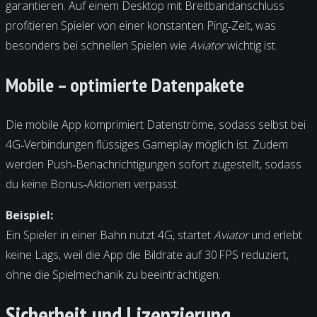
garantieren. Auf einem Desktop mit Breitbandanschluss
profitieren Spieler von einer konstanten Ping‑Zeit, was
besonders bei schnellen Spielen wie
Aviator
wichtig ist.
Mobile – optimierte Datenpakete
Die mobile App komprimiert Datenströme, sodass selbst bei
4G‑Verbindungen flüssiges Gameplay möglich ist. Zudem
werden Push‑Benachrichtigungen sofort zugestellt, sodass
du keine Bonus‑Aktionen verpasst.
Beispiel:
Ein Spieler in einer Bahn nutzt 4G, startet
Aviator
und erlebt
keine Lags, weil die App die Bildrate auf 30 FPS reduziert,
ohne die Spielmechanik zu beeinträchtigen.
Sicherheit und Lizenzierung