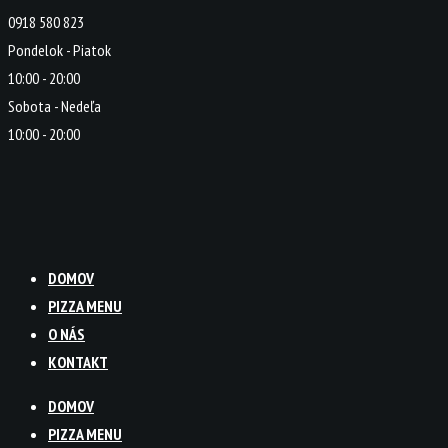
0918 580 823
Pondelok - Piatok
10:00 - 20:00
Sobota - Nedeľa
10:00 - 20:00
DOMOV
PIZZA MENU
O NÁS
KONTAKT
DOMOV
PIZZA MENU