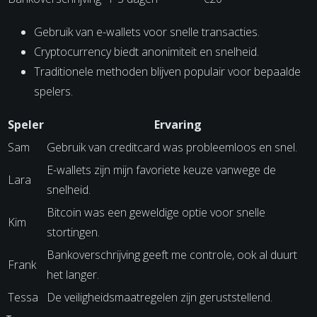
Gebruik van e-wallets voor snelle transacties.
Cryptocurrency biedt anonimiteit en snelheid.
Traditionele methoden blijven populair voor bepaalde
spelers.
Speler
Ervaring
Sam
Gebruik van creditcard was probleemloos en snel.
E-wallets zijn mijn favoriete keuze vanwege de
Lara
snelheid.
Bitcoin was een geweldige optie voor snelle
Kim
stortingen.
Bankoverschrijving geeft me controle, ook al duurt
Frank
het langer.
Tessa
De veiligheidsmaatregelen zijn geruststellend.