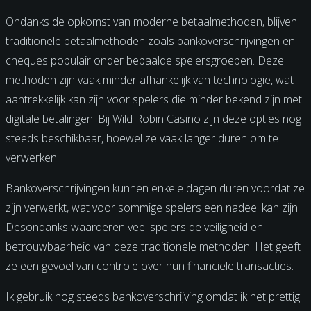
Ondanks de opkomst van moderne betaalmethoden, blijven
traditionele betaalmethoden zoals bankoverschrijvingen en
cheques populair onder bepaalde spelersgroepen. Deze
methoden zijn vaak minder afhankelijk van technologie, wat
aantrekkelijk kan zijn voor spelers die minder bekend zijn met
digitale betalingen. Bij Wild Robin Casino zijn deze opties nog
steeds beschikbaar, hoewel ze vaak langer duren om te
verwerken.
Bankoverschrijvingen kunnen enkele dagen duren voordat ze
zijn verwerkt, wat voor sommige spelers een nadeel kan zijn.
Desondanks waarderen veel spelers de veiligheid en
betrouwbaarheid van deze traditionele methoden. Het geeft
ze een gevoel van controle over hun financiële transacties.
Ik gebruik nog steeds bankoverschrijving omdat ik het prettig