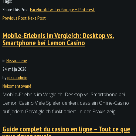
Tags:
Share this Post
Facebook
Twitter
Google +
Pinterest
Previous Post
Next Post
Mobile‑Erlebnis im Vergleich: Desktop vs.
Smartphone bei Lemon Casino
in
Nezaradené
24. mája 2026
by
pizzaadmin
Nekomentované
Mobile‑Erlebnis im Vergleich: Desktop vs. Smartphone bei
Lemon Casino Viele Spieler denken, dass ein Online‑Casino
auf jedem Gerät gleich funktioniert. In der Praxis zeig
Guide complet du casino en ligne – Tout ce que