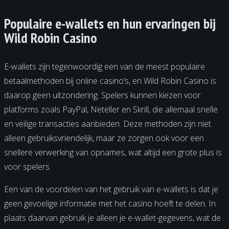
Populaire e-wallets en hun ervaringen bij
Wild Robin Casino
E-wallets zijn tegenwoordig een van de meest populaire
betaalmethoden bij online casino’s, en Wild Robin Casino is
daarop geen uitzondering. Spelers kunnen kiezen voor
platforms zoals PayPal, Neteller en Skrill, die allemaal snelle
en veilige transacties aanbieden. Deze methoden zijn niet
alleen gebruiksvriendelijk, maar ze zorgen ook voor een
snellere verwerking van opnames, wat altijd een grote plus is
voor spelers.
Een van de voordelen van het gebruik van e-wallets is dat je
geen gevoelige informatie met het casino hoeft te delen. In
plaats daarvan gebruik je alleen je e-wallet-gegevens, wat de