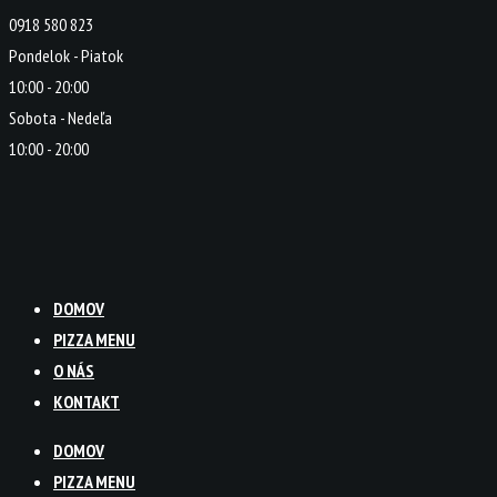
0918 580 823
Pondelok - Piatok
10:00 - 20:00
Sobota - Nedeľa
10:00 - 20:00
DOMOV
PIZZA MENU
O NÁS
KONTAKT
DOMOV
PIZZA MENU