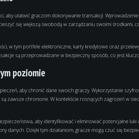
, aby ułatwić graczom dokonywanie transakcji. Wprowadzenie k
ieszyć się większą swobodą w zarządzaniu swoimi środkami, co 
i, w tym portfele elektroniczne, karty kredytowe oraz przelew
ransakcje są przeprowadzane w bezpieczny sposób, co jest klu
wym poziomie
pieczeń, aby chronić dane swoich graczy. Wykorzystanie szyf
są zawsze chronione. W kontekście rosnących zagrożeń w sieci,
zpieczeństwa, aby identyfikować i eliminować potencjalne luki
y danych. Dzięki tym działaniom, gracze mogą czuć się bezpiecz