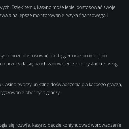
owych. Dzięki temu, kasyno może lepiej dostosować swoje
pozwala na lepsze monitorowanie ryzyka finansowego i
kasyno może dostosować ofertę gier oraz promocji do
 co przekłada się na ich zadowolenie z korzystania z usług
 Casino tworzy unikalne doświadczenia dla każdego gracza,
aangażowanie obecnych graczy.
nologia się rozwija, kasyno będzie kontynuować wprowadzanie