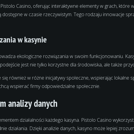
stolo Casino, oferując interaktywne elementy w grach, które wz
 dostępne w czasie rzeczywistym. Tego rodzaju innowacje sprawia
zania w kasynie
wadza ekologiczne rozwiązania w swoim funkcjonowaniu. Kasyn
odejście jest nie tylko korzystne dla środowiska, ale także przy
ę również w różne inicjatywy społeczne, wspierając lokalne s
 chcą wspierać firmy odpowiedzialne społecznie.
m analizy danych
elementem działalności każdego kasyna. Pistolo Casino wykorzy
ie działania. Dzięki analizie danych, kasyno może lepiej zroz