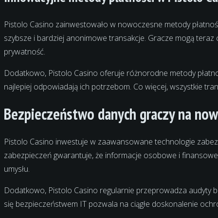
Pistolo Casino zainwestowało w nowoczesne metody płatności
szybsze i bardziej anonimowe transakcje. Gracze mogą teraz c
prywatność.
Dodatkowo, Pistolo Casino oferuje różnorodne metody płatnośc
najlepiej odpowiadają ich potrzebom. Co więcej, wszystkie t
Bezpieczeństwo danych graczy na no
Pistolo Casino inwestuje w zaawansowane technologie zabez
zabezpieczeń gwarantuje, że informacje osobowe i finansowe 
umysłu.
Dodatkowo, Pistolo Casino regularnie przeprowadza audyty be
się bezpieczeństwem IT pozwala na ciągłe doskonalenie ochron