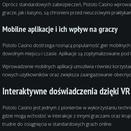
Oprócz standardowych zabezpieczeń, Pistolo Casino wprowad
gracze, jak i kasyno, są chronieni przed nieuczciwymi praktykam
Mobilne aplikacje i ich wpływ na graczy
Pistolo Casino dostrzega rosnącą popularność gier mobilnych
dowolnym miejscu i czasie. Aplikacje są zoptymalizowane pod
Wprowadzenie mobilnych aplikacji umożliwia również korzystani
nowych użytkowników oraz zwiększa zaangażowanie obecnych g
Interaktywne doświadczenia dzięki VR
Pistolo Casino jest jednym z pionierów w wykorzystaniu technol
gdzie mogą wchodzić w interakcje z innymi graczami oraz krupi
trudne do osiągnięcia w standardowych grach online.