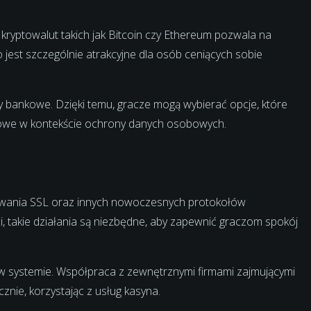
ryptowalut takich jak Bitcoin czy Ethereum pozwala na
jest szczególnie atrakcyjne dla osób ceniących sobie
y bankowe. Dzięki temu, gracze mogą wybierać opcje, które
czowe w kontekście ochrony danych osobowych.
rowania SSL oraz innych nowoczesnych protokołów
 takie działania są niezbędne, aby zapewnić graczom spokój
 w systemie. Współpraca z zewnętrznymi firmami zajmującymi
nie, korzystając z usług kasyna.