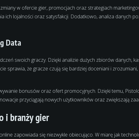
 zmiany w ofercie gier, promocjach oraz strategiach marketing
ia ich lojalności oraz satysfakcji. Dodatkowo, analiza danych 
ig Data
adczeń swoich graczy. Dzięki analizie dużych zbiorów danych, 
e sprawia, że gracze czują się bardziej doceniani i zrozumiani,
wanie bonusów oraz ofert promocyjnych. Dzięki temu, Pistolo
 innowacje przyciągają nowych użytkowników oraz zwiększają z
o i branży gier
er online zapowiada się niezwykle obiecująco. W miarę jak tech