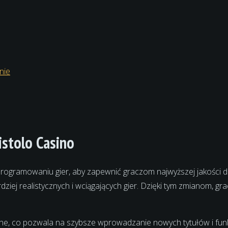
nie
stolo Casino
ogramowaniu gier, aby zapewnić graczom najwyższej jakości d
ziej realistycznych i wciągających gier. Dzięki tym zmianom, gr
ne, co pozwala na szybsze wprowadzanie nowych tytułów i funkc