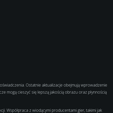
oświadczenia. Ostatnie aktualizacje obejmują wprowadzenie
acze mogą cieszyć się lepszą jakością obrazu oraz płynnością
ji. Współpraca z wiodącymi producentami gier, takimi jak