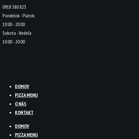
0918 580 823
Pondelok - Piatok
10:00 - 20:00
Sobota - Nedeľa
10:00 - 20:00
DOMOV
PIZZA MENU
O NÁS
KONTAKT
DOMOV
PIZZA MENU