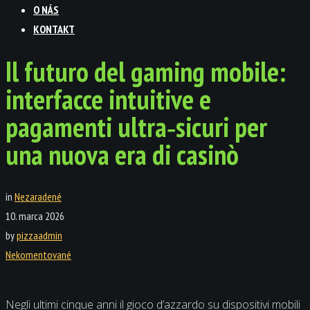
O NÁS
KONTAKT
Il futuro del gaming mobile:
interfacce intuitive e
pagamenti ultra‑sicuri per
una nuova era di casinò
in
Nezaradené
10. marca 2026
by
pizzaadmin
Nekomentované
Negli ultimi cinque anni il gioco d’azzardo su dispositivi mobili