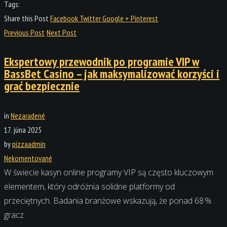
Tags:
Share this Post
Facebook
Twitter
Google +
Pinterest
Previous Post
Next Post
Ekspertowy przewodnik po programie VIP w
BassBet Casino – jak maksymalizować korzyści i
grać bezpiecznie
in
Nezaradené
17. júna 2025
by
pizzaadmin
Nekomentované
W świecie kasyn online programy VIP są często kluczowym
elementem, który odróżnia solidne platformy od
przeciętnych. Badania branżowe wskazują, że ponad 68 %
gracz