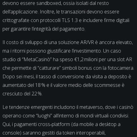
devono essere sandboxed, ossia isolati dal resto
dell’applicazione. Inoltre, le transazioni devono essere
crittografate con protocolli TLS 1.3 e includere firme digitali
per garantire l’integrità del pagamento.
Il costo di sviluppo di una soluzione AR/VR è ancora elevato,
ma i ritorni possono giustificare l’investimento. Un caso
studio di “MetaCasinò” ha speso €1,2 milioni per una slot AR
che permette di “catturare” simboli bonus con la fotocamera.
Dopo sei mesi, il tasso di conversione da visita a deposito è
aumentato del 18 % e il valore medio delle scommesse è
cresciuto del 22 %.
Le tendenze emergenti includono il metaverso, dove i casinò
operano come “luoghi” all’interno di mondi virtuali condivisi.
Qui, i pagamenti cross‑platform (da mobile a desktop a
console) saranno gestiti da token interoperabili,