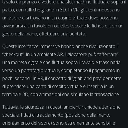
tavolo da pranzo e vedere una slot machine fluttuare sopra il
piatto, con rulli che girano in 3D. In VR, gli utenti indossano
un visore e si trovano in un casinò virtuale dove possono
avvicinarsi a un tavolo di roulette, toccare le fiches e, con un
gesto della mano, effettuare una puntata.
Queste interfacce immersive hanno anche rivoluzionato il
“checkout”. In un ambiente AR, il giocatore può “afferrare”
una moneta digitale che fluttua sopra il tavolo e trascinarla
verso un portafoglio virtuale, completando il pagamento in
pochi secondi. In VR, il concetto di “grab‑and‑pay” permette
di prendere una carta di credito virtuale e inserirla in un
terminale 3D, con animazioni che simulano la transazione.
Tuttavia, la sicurezza in questi ambienti richiede attenzione
speciale. I dati di tracciamento (posizione della mano,
orientamento del visore) sono estremamente sensibili e