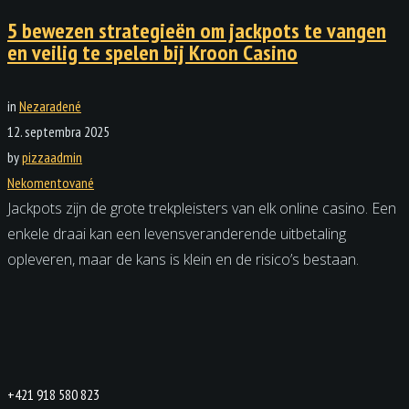
5 bewezen strategieën om jackpots te vangen
en veilig te spelen bij Kroon Casino
in
Nezaradené
12. septembra 2025
by
pizzaadmin
Nekomentované
Jackpots zijn de grote trekpleisters van elk online casino. Een
enkele draai kan een levensveranderende uitbetaling
opleveren, maar de kans is klein en de risico’s bestaan.
+421 918 580 823