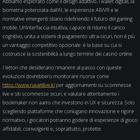
Abbiamo esplorato come il design adattivo, i wallet digitali, la
biometria potenziata dall’AI, le esperienze AR/VR e le
normative emergenti stiano ridefinendo il futuro del gaming
mobile. Un’interfaccia intuitiva, capace di ridurre il carico
cognitivo, unita a sistemi di pagamento ultra‑sicuri, non è più
un vantaggio competitivo opzionale: è la base su cui si
costruisce la sostenibilità a lungo termine dei casinò online.
I lettori che desiderano rimanere al passo con queste
evoluzioni dovrebbero monitorare risorse come
https://www.naviglilive.it/
per aggiornamenti su scommesse
live e siti scommesse sicuri, e valutare attentamente i
bookmaker non aams che investono in UX e sicurezza. Solo
scegliendo piattaforme che coniugano innovazione e rigore
normativo, i giocatori potranno godere di esperienze di gioco
affidabili, coinvolgenti e, soprattutto, protette.