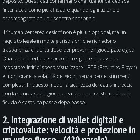
deposito. Questi dati confermano che l’utente percepisce
l’interfaccia come più affidabile quando ogni azione è
accompagnata da un riscontro sensoriale.
Il “human‑centered design” non è più un optional, ma un
requisito legale in molte giurisdizioni che richiedono
trasparenza e facilità d’uso per prevenire il gioco patologico.
Quando le interfacce sono chiare, gli utenti possono
impostare limiti di spesa, visualizzare il RTP (Return to Player)
e monitorare la volatilità dei giochi senza perdersi in menù
complessi. In questo modo, la sicurezza dei dati si intreccia
con la sicurezza del gioco, creando un ecosistema dove la
fiducia è costruita passo dopo passo.
2. Integrazione di wallet digitali e
criptovalute: velocità e protezione in
un unico flusso – (420 parole)