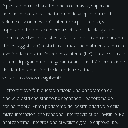
è passato da nicchia a fenomeno di massa, superando
persino le tradizionali piattaforme desktop in termini di
volume di scommesse. Gli utenti, ora più che mai, si
aspettano di poter accedere a slot, tavoli da blackjack e
scommesse live con la stessa facilità con cui aprono un’app
di messaggistica. Questa trasformazione è alimentata da due
leve fondamentali: un’esperienza utente (UX) fluida e sicura e
sistemi di pagamento che garantiscano rapidità e protezione
dei dati. Per approfondire le tendenze attuali,
visita https://www.naviglilive.it/.
Il lettore troverà in questo articolo una panoramica dei
cinque pilastri che stanno ridisegnando il panorama dei
casinò mobile. Prima parleremo del design adattivo e delle
micro‑interazioni che rendono l’interfaccia quasi invisibile. Poi
analizzeremo l’integrazione di wallet digitali e criptovalute,