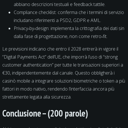
abbiano descrizioni testuali e feedback tattile.
Compliance checklist: conferma che i termini di servizio
includano riferimenti a PSD2, GDPR e AML.
Privacy‑by‑design: implementa la crittografia dei dati sin
dalla fase di progettazione, non come retro‑fit.
Le previsioni indicano che entro il 2028 entrerà in vigore il
“Digital Payments Act” dell’UE, che imporrà l’uso di “strong
customer authentication” per tutte le transazioni superiori a
€30, indipendentemente dal canale. Questo obbligherà i
casinò mobile a integrare soluzioni biometriche o token a più
fattori in modo nativo, rendendo l’interfaccia ancora più
strettamente legata alla sicurezza.
Conclusione – (200 parole)