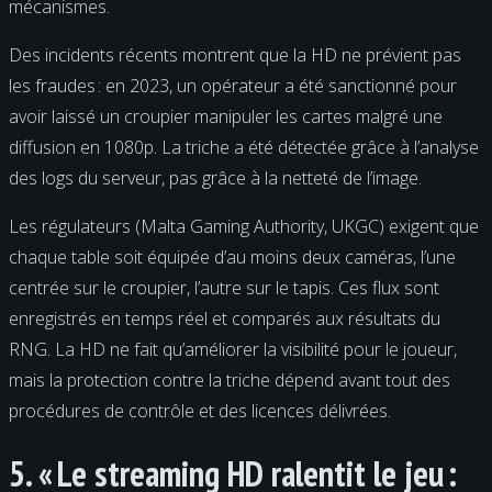
mécanismes.
Des incidents récents montrent que la HD ne prévient pas
les fraudes : en 2023, un opérateur a été sanctionné pour
avoir laissé un croupier manipuler les cartes malgré une
diffusion en 1080p. La triche a été détectée grâce à l’analyse
des logs du serveur, pas grâce à la netteté de l’image.
Les régulateurs (Malta Gaming Authority, UKGC) exigent que
chaque table soit équipée d’au moins deux caméras, l’une
centrée sur le croupier, l’autre sur le tapis. Ces flux sont
enregistrés en temps réel et comparés aux résultats du
RNG. La HD ne fait qu’améliorer la visibilité pour le joueur,
mais la protection contre la triche dépend avant tout des
procédures de contrôle et des licences délivrées.
5. « Le streaming HD ralentit le jeu :