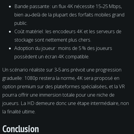
Bande passante : un flux 4K nécessite 15‑25 Mbps,
bien au‑delà de la plupart des forfaits mobiles grand
public.
Coût matériel : les encodeurs 4K et les serveurs de
stockage sont nettement plus chers.
Adoption du joueur : moins de 5 % des joueurs
possèdent un écran 4K compatible.
Un scénario réaliste sur 3‑5 ans prévoit une progression
graduelle : 1080p restera la norme, 4K sera proposé en
option premium sur des plateformes spécialisées, et la VR
pourra offrir une immersion totale pour une niche de
joueurs. La HD demeure donc une étape intermédiaire, non
la finalité ultime.
Conclusion