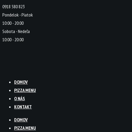
0918 580 823
Pondelok - Piatok
10:00 - 20:00
Sobota - Nedeľa
10:00 - 20:00
DOMOV
PIZZA MENU
O NÁS
KONTAKT
DOMOV
PIZZA MENU