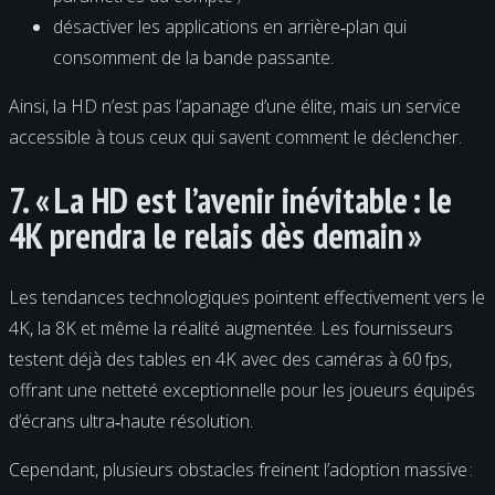
désactiver les applications en arrière‑plan qui
consomment de la bande passante.
Ainsi, la HD n’est pas l’apanage d’une élite, mais un service
accessible à tous ceux qui savent comment le déclencher.
7. « La HD est l’avenir inévitable : le
4K prendra le relais dès demain »
Les tendances technologiques pointent effectivement vers le
4K, la 8K et même la réalité augmentée. Les fournisseurs
testent déjà des tables en 4K avec des caméras à 60 fps,
offrant une netteté exceptionnelle pour les joueurs équipés
d’écrans ultra‑haute résolution.
Cependant, plusieurs obstacles freinent l’adoption massive :