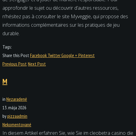
approfondir le sujet ou découvrir d’autres ressources,
n’hésitez pas à consulter le site Myveggie, qui propose des
informations complémentaires sur les pratiques de jeu
durable.
Tags:
Share this Post
Facebook
Twitter
Google +
Pinterest
Previous Post
Next Post
M
in
Nezaradené
13. mája 2026
by
pizzaadmin
Nekomentované
In diesem Artikel erfahren Sie, wie Sie im cleobetra casino die