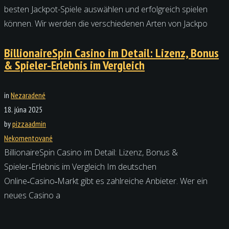
besten Jackpot-Spiele auswählen und erfolgreich spielen
können. Wir werden die verschiedenen Arten von Jackpo
BillionaireSpin Casino im Detail: Lizenz, Bonus
& Spieler‑Erlebnis im Vergleich
in
Nezaradené
18. júna 2025
by
pizzaadmin
Nekomentované
BillionaireSpin Casino im Detail: Lizenz, Bonus &
Spieler‑Erlebnis im Vergleich Im deutschen
Online‑Casino‑Markt gibt es zahlreiche Anbieter. Wer ein
neues Casino a