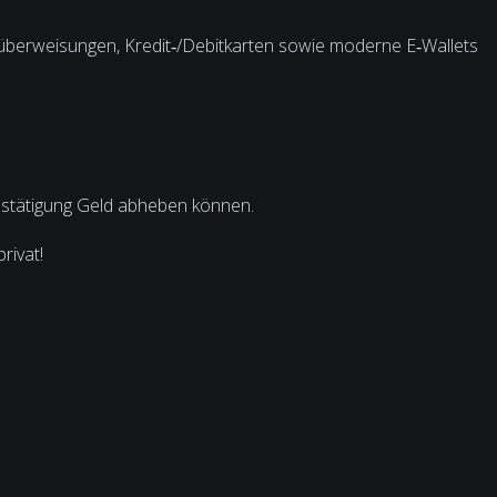
nküberweisungen, Kredit‑/Debitkarten sowie moderne E‑Wallets
Bestätigung Geld abheben können.
rivat!