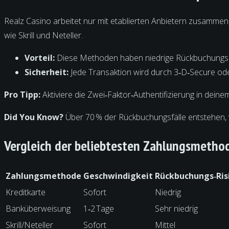
Realz Casino arbeitet nur mit etablierten Anbietern zusammen
wie Skrill und Neteller.
Vorteil:
Diese Methoden haben niedrige Rückbuchungsrat
Sicherheit:
Jede Transaktion wird durch 3‑D‑Secure oder
Pro Tipp:
Aktiviere die Zwei‑Faktor‑Authentifizierung in dei
Did You Know?
Über 70 % der Rückbuchungsfälle entstehen, we
Vergleich der beliebtesten Zahlungsmetho
Zahlungsmethode
Geschwindigkeit
Rückbuchungs‑Ris
Kreditkarte
Sofort
Niedrig
Banküberweisung
1‑2 Tage
Sehr niedrig
Skrill/Neteller
Sofort
Mittel