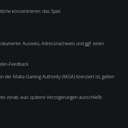
iche konzentrieren: das Spiel.
n Dokumente: Ausweis, Adressnachweis und ggf. einen
eler‑Feedback
n der Malta Gaming Authority (MGA) lizenziert ist, gelten
eits vorab, was spätere Verzögerungen ausschließt.