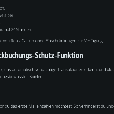
ch.
eis bei.
.
aximal 24 Stunden.
bot von Realz Casino ohne Einschränkungen zur Verfügung.
Rückbuchungs‑Schutz‑Funktion
l, das automatisch verdächtige Transaktionen erkennt und blocki
rtungsbewusstes Spielen.
r du das erste Mal einzahlen möchtest. So verhinderst du unb