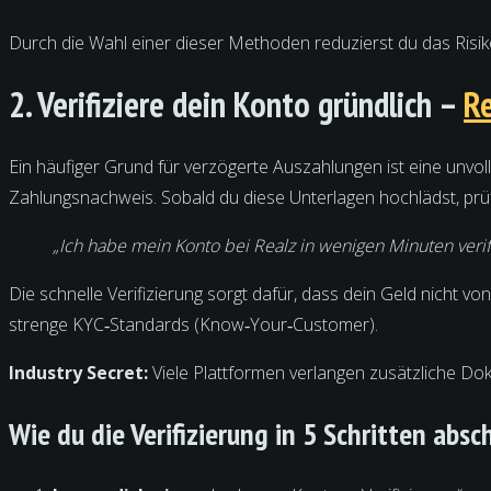
Durch die Wahl einer dieser Methoden reduzierst du das Risik
2. Verifiziere dein Konto gründlich –
Re
Ein häufiger Grund für verzögerte Auszahlungen ist eine unvol
Zahlungsnachweis. Sobald du diese Unterlagen hochlädst, prü
„Ich habe mein Konto bei Realz in wenigen Minuten verif
Die schnelle Verifizierung sorgt dafür, dass dein Geld nicht v
strenge KYC‑Standards (Know‑Your‑Customer).
Industry Secret:
Viele Plattformen verlangen zusätzliche Dok
Wie du die Verifizierung in 5 Schritten absc