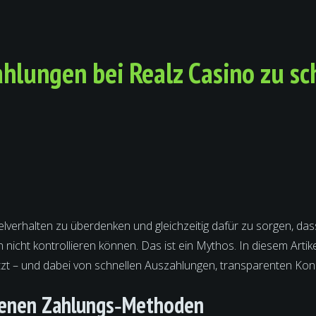
ahlungen bei Realz Casino zu s
elverhalten zu überdenken und gleichzeitig dafür zu sorgen, dass
n nicht kontrollieren können. Das ist ein Mythos. In diesem Arti
 – und dabei von schnellen Auszahlungen, transparenten Kondi
hlenen Zahlungs‑Methoden