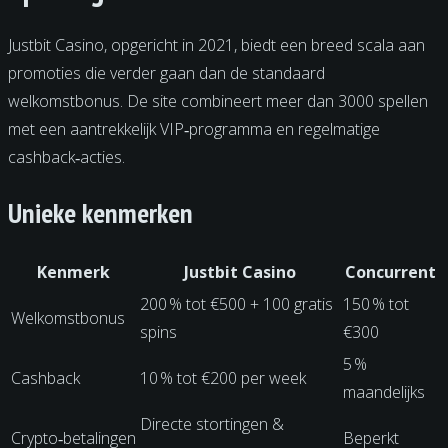
Justbit Casino, opgericht in 2021, biedt een breed scala aan
promoties die verder gaan dan de standaard
welkomstbonus. De site combineert meer dan 3000 spellen
met een aantrekkelijk VIP‑programma en regelmatige
cashback‑acties.
Unieke kenmerken
Kenmerk
Justbit Casino
Concurrent
200 % tot €500 + 100 gratis
150 % tot
Welkomstbonus
spins
€300
5 %
Cashback
10 % tot €200 per week
maandelijks
Directe stortingen &
Crypto‑betalingen
Beperkt