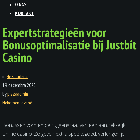
O NÁS
KONTAKT
Expertstrategieën voor
Bonusoptimalisatie bij Justbit
Casino
in
Nezaradené
19. decembra 2025
by
pizzaadmin
Nekomentované
Bonussen vormen de ruggengraat van een aantrekkelijk
online casino. Ze geven extra speeltegoed, verlengen je