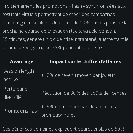
Troisièmement, les promotions « flash » synchronisées aux
résultats virtuels permettent de créer des campagnes
marketing ultra‑ciblées. Un bonus de 10 % sur les paris de la
prochaine course de chevaux virtuels, valable pendant
15 minutes, génère un pic de mise instantané, augmentant le
volume de wagering de 25 % pendant la fenêtre.
Avantage
Impact sur le chiffre d’affaires
Session length
+12 % de revenu moyen par joueur
accrue
Portefeuille
Réduction de 30 % des coûts de licences
diversifié
+25 % de mise pendant les fenêtres
Promotions flash
promotionnelles
Ces bénéfices combinés expliquent pourquoi plus de 60 %