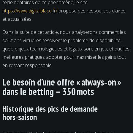
réglementaires de ce phénomène, le site
https://www.digitalplace.fr/
propose des ressources claires
et actualisées.
Dans la suite de cet article, nous analyserons comment les
solutions virtuelles résolvent le problème de disponibilité,
quels enjeux technologiques et légaux sont en jeu, et quelles
meilleures pratiques adopter pour maximiser les gains tout
en restant responsable.
Le besoin d’une offre « always‑on »
dans le betting – 350 mots
Historique des pics de demande
hors‑saison