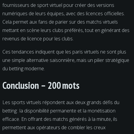
fournisseurs de sport virtuel pour créer des versions
numériques de leurs équipes, avec des licences officielles.
Cela permet aux fans de parier sur des matchs virtuels
mettant en scène leurs clubs préférés, tout en générant des
revenus de licence pour les clubs.
Ces tendances indiquent que les paris virtuels ne sont plus
une simple alternative saisonnière, mais un pilier stratégique
du betting moderne.
Conclusion – 200 mots
Les sports virtuels répondent aux deux grands défis du
betting : la disponibilité permanente et la monétisation
efficace. En offrant des matchs générés à la minute, ils
permettent aux opérateurs de combler les creux