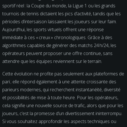
sportif réel : la Coupe du monde, la Ligue 1 ou les grands
tournois de tennis dictaient les pics d’activité, tandis que les
périodes d’intersaison laissaient les joueurs sur leur faim.
Aujourd’hui, les sports virtuels offrent une réponse
immédiate à ces « creux » chronologiques. Grâce à des
algorithmes capables de générer des matchs 24 h/24, les
opérateurs peuvent proposer une offre continue, sans
attendre que les équipes reviennent sur le terrain.
Cette évolution ne profite pas seulement aux plateformes de
pari ; elle répond également à une attente croissante des
parieurs modernes, qui recherchent instantanéité, diversité
et possibilités de mise à toute heure. Pour les opérateurs,
cela signifie une nouvelle source de trafic, alors que pour les
joueurs, c’est la promesse d’un divertissement ininterrompu.
Si vous souhaitez approfondir les aspects techniques ou