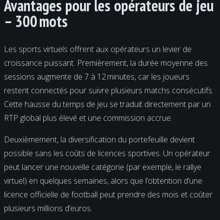
Avantages pour les opérateurs de jeu
– 300 mots
Les sports virtuels offrent aux opérateurs un levier de
croissance puissant. Premièrement, la durée moyenne des
sessions augmente de 7 à 12 minutes, car les joueurs
restent connectés pour suivre plusieurs matchs consécutifs.
Cette hausse du temps de jeu se traduit directement par un
RTP global plus élevé et une commission accrue.
Deuxièmement, la diversification du portefeuille devient
possible sans les coûts de licences sportives. Un opérateur
peut lancer une nouvelle catégorie (par exemple, le rallye
virtuel) en quelques semaines, alors que l’obtention d’une
licence officielle de football peut prendre des mois et coûter
plusieurs millions d’euros.