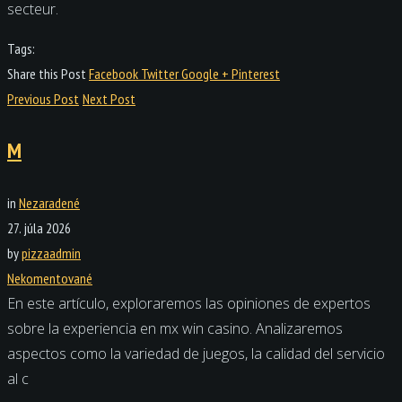
secteur.
Tags:
Share this Post
Facebook
Twitter
Google +
Pinterest
Previous Post
Next Post
M
in
Nezaradené
27. júla 2026
by
pizzaadmin
Nekomentované
En este artículo, exploraremos las opiniones de expertos
sobre la experiencia en mx win casino. Analizaremos
aspectos como la variedad de juegos, la calidad del servicio
al c