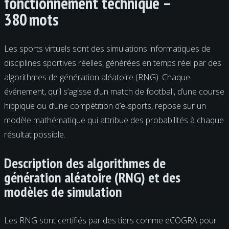
fonctionnement technique –
380 mots
Les sports virtuels sont des simulations informatiques de
disciplines sportives réelles, générées en temps réel par des
algorithmes de génération aléatoire (RNG). Chaque
événement, qu’il s’agisse d’un match de football, d’une course
hippique ou d’une compétition d’e‑sports, repose sur un
modèle mathématique qui attribue des probabilités à chaque
résultat possible.
Description des algorithmes de
génération aléatoire (RNG) et des
modèles de simulation
Les RNG sont certifiés par des tiers comme eCOGRA pour