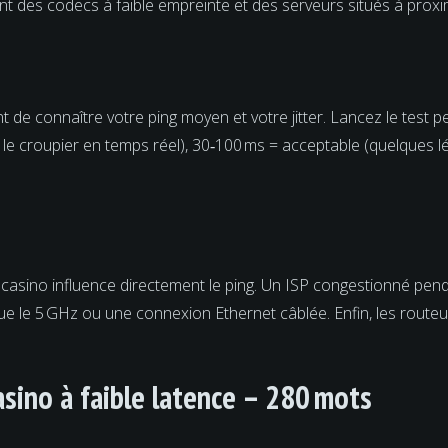
sent des codecs à faible empreinte et des serveurs situés à proxi
de connaître votre ping moyen et votre jitter. Lancez le test p
rez le croupier en temps réel), 30‑100 ms = acceptable (quelques 
 casino influence directement le ping. Un ISP congestionné pend
 que le 5 GHz ou une connexion Ethernet câblée. Enfin, les rout
asino à faible latence – 280 mots