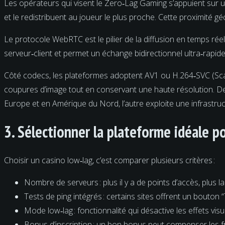
Les opérateurs qui visent le Zero‑Lag Gaming s’appuient sur une
et le redistribuent au joueur le plus proche. Cette proximité g
Le protocole WebRTC est le pilier de la diffusion en temps ré
serveur‑client et permet un échange bidirectionnel ultra‑rapide
Côté codecs, les plateformes adoptent AV1 ou H.264‑SVC (Scal
coupures d’image tout en conservant une haute résolution. De
Europe et en Amérique du Nord, l’autre exploite une infrastr
3. Sélectionner la plateforme idéale p
Choisir un casino low‑lag, c’est comparer plusieurs critères :
Nombre de serveurs : plus il y a de points d’accès, plus 
Tests de ping intégrés : certains sites offrent un bouton 
Mode low‑lag : fonctionnalité qui désactive les effets visue
Bonus d’inscription : un bon bonus peut compenser les frais