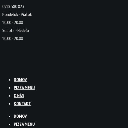
0918 580 823
Pondelok - Piatok
10:00 - 20:00
Sobota - Nedeľa
10:00 - 20:00
DOMOV
PIZZA MENU
O NÁS
KONTAKT
DOMOV
PIZZA MENU