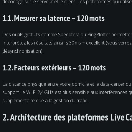
décodage sur le serveur et le client. Les plateformes qui utili
1.1. Mesurer sa latence – 120 mots
Des outils gratuits comme Speedtest ou PingPlotter permettent 
Interprétez les résultats ainsi : ≤ 30 ms = excellent (vous ver
désynchronisation).
1.2. Facteurs extérieurs – 120 mots
La distance physique entre votre domicile et le data‑center du
support : le Wi‑Fi 2,4 GHz est plus sensible aux interférences
supplémentaire due à la gestion du trafic.
2. Architecture des plateformes Live C