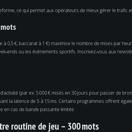
ateforme, ce qui permet aux opérateurs de mieux gérer le trafi
0 mots
e à 0,5 €, baccarat à 1 €) maximise le nombre de mises par heur
eek‑ends ou les événements sportifs. Inscrivez‑vous aux newsle
ctivité (par ex. 5 000 € misés en 30 jours pour passer de bronze
isant la latence de 5 à 15 ms. Certains programmes offrent égal
me en cas de bande passante limitée.
votre routine de jeu – 300 mots