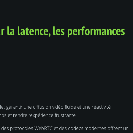
r la latence, les performances
 : garantir une diffusion vidéo fluide et une réactivité
ps et rendre l’expérience frustrante.
dge, des protocoles WebRTC et des codecs modernes offrent un