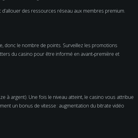
c et d’allouer des ressources réseau aux membres premium.
e, donc le nombre de points. Surveillez les promotions
tters du casino pour être informé en avant‑première et
 à argent). Une fois le niveau atteint, le casino vous attribue
ement un bonus de vitesse : augmentation du bitrate vidéo