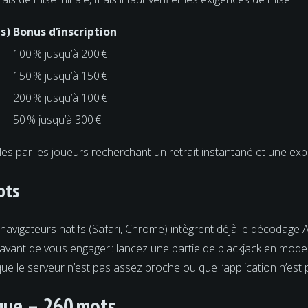
s)
Bonus d’inscription
100 % jusqu’à 200 €
150 % jusqu’à 150 €
200 % jusqu’à 100 €
50 % jusqu’à 300 €
s par les joueurs recherchant un retrait instantané et une exp
ots
avigateurs natifs (Safari, Chrome) intègrent déjà le décodage 
avant de vous engager : lancez une partie de blackjack en mode “
ue le serveur n’est pas assez proche ou que l’application n’est 
que – 260 mots