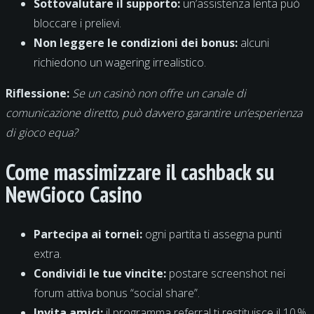
Sottovalutare il supporto:
un’assistenza lenta può
bloccare i prelievi.
Non leggere le condizioni dei bonus:
alcuni
richiedono un wagering irrealistico.
Riflessione:
Se un casinò non offre un canale di
comunicazione diretto, può davvero garantire un’esperienza
di gioco equa?
Come massimizzare il cashback su
NewGioco Casino
Partecipa ai tornei:
ogni partita ti assegna punti
extra.
Condividi le tue vincite:
postare screenshot nei
forum attiva bonus “social share”.
Invita amici:
il programma referral ti restituisce il 10 %