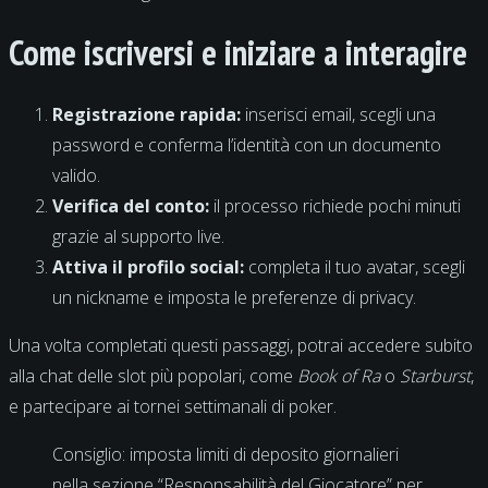
Come iscriversi e iniziare a interagire
Registrazione rapida:
inserisci email, scegli una
password e conferma l’identità con un documento
valido.
Verifica del conto:
il processo richiede pochi minuti
grazie al supporto live.
Attiva il profilo social:
completa il tuo avatar, scegli
un nickname e imposta le preferenze di privacy.
Una volta completati questi passaggi, potrai accedere subito
alla chat delle slot più popolari, come
Book of Ra
o
Starburst
,
e partecipare ai tornei settimanali di poker.
Consiglio: imposta limiti di deposito giornalieri
nella sezione “Responsabilità del Giocatore” per