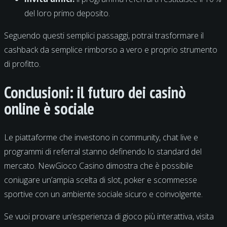
del loro primo deposito.
Seguendo questi semplici passaggi, potrai trasformare il
cashback da semplice rimborso a vero e proprio strumento
di profitto.
Conclusioni: il futuro dei casinò
online è sociale
Le piattaforme che investono in community, chat live e
programmi di referral stanno definendo lo standard del
mercato. NewGioco Casino dimostra che è possibile
coniugare un’ampia scelta di slot, poker e scommesse
sportive con un ambiente sociale sicuro e coinvolgente.
Se vuoi provare un’esperienza di gioco più interattiva, visita