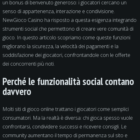
un bonus di benvenuto generoso: i giocatori cercano un
senso di appartenenza, interazione e condivisione.
NewGioco Casino ha risposto a questa esigenza integrando
strumenti social che permettono di creare vere comunità di
gioco. In questo articolo scopriamo come queste funzioni
migliorano la sicurezza, la velocità dei pagamenti e la
soddisfazione dei giocatori, confrontandole con le offerte
dei concorrenti più noti.
Perché le funzionalità social contano
davvero
Molti siti di gioco online trattano i giocatori come semplici
consumatori. Ma la realtà è diversa: chi gioca spesso vuole
confrontarsi, condividere successi e ricevere consigli. Le
community aumentano il tempo di permanenza sul sito e