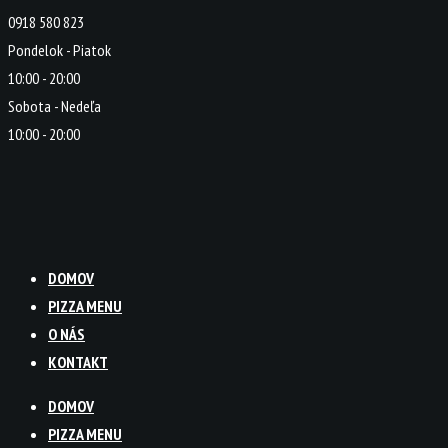
0918 580 823
Pondelok - Piatok
10:00 - 20:00
Sobota - Nedeľa
10:00 - 20:00
DOMOV
PIZZA MENU
O NÁS
KONTAKT
DOMOV
PIZZA MENU