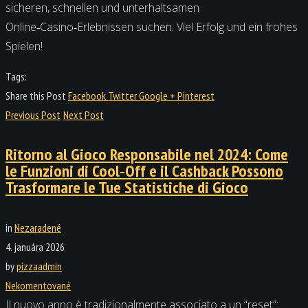
sicheren, schnellen und unterhaltsamen
Online‑Casino‑Erlebnissen suchen. Viel Erfolg und ein frohes
Spielen!
Tags:
Share this Post
Facebook
Twitter
Google +
Pinterest
Previous Post
Next Post
Ritorno al Gioco Responsabile nel 2024: Come
le Funzioni di Cool‑Off e il Cashback Possono
Trasformare le Tue Statistiche di Gioco
in
Nezaradené
4. januára 2026
by
pizzaadmin
Nekomentované
Il nuovo anno è tradizionalmente associato a un “reset”: