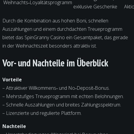
Weihnachts‑Loyalitätsprogramm
exklusive Geschenke
Akti
Durch die Kombination aus hohen Boni, schnellen
Auszahlungen und einem durchdachten Treueprogramm
bietet das SpinGranny Casino ein Gesamtpaket, das gerade
in der Weihnachtszeit besonders attraktiv ist.
Vor- und Nachteile im Überblick
Vorteile
– Attraktiver Willkommens‑ und No‑Deposit‑Bonus.
– Mehrstufiges Treueprogramm mit echten Belohnungen.
– Schnelle Auszahlungen und breites Zahlungsspektrum.
– Lizenzierte und regulierte Plattform.
Nachteile