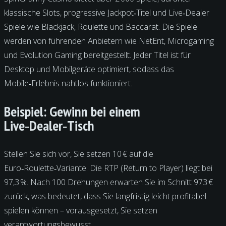
klassische Slots, progressive Jackpot‑Titel und Live‑Dealer
Spiele wie Blackjack, Roulette und Baccarat. Die Spiele
werden von führenden Anbietern wie NetEnt, Microgaming
und Evolution Gaming bereitgestellt. Jeder Titel ist für
Desktop und Mobilgeräte optimiert, sodass das
Mobile‑Erlebnis nahtlos funktioniert.
Beispiel: Gewinn bei einem
Live‑Dealer‑Tisch
Stellen Sie sich vor, Sie setzen 10 € auf die
Euro‑Roulette‑Variante. Die RTP (Return to Player) liegt bei
97,3 %. Nach 100 Drehungen erwarten Sie im Schnitt 973 €
zurück, was bedeutet, dass Sie langfristig leicht profitabel
spielen können – vorausgesetzt, Sie setzen
verantwortungsbewusst.