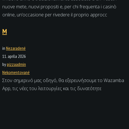
nuove mete, nuovi propositi e, per chi frequenta i casinò
online, un’occasione per rivedere il proprio approcc
M
in
Nezaradené
11. apríla 2026
by
pizzaadmin
Nekomentované
Στον σημερινό μας οδηγό, θα εξερευνήσουμε το Wazamba
App, τις νέες του λειτουργίες και τις δυνατότητε