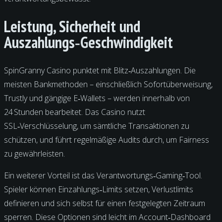
Leistung, Sicherheit und
Auszahlungs‑Geschwindigkeit
SpinGranny Casino punktet mit Blitz‑Auszahlungen. Die
meisten Bankmethoden – einschließlich Sofortüberweisung,
Trustly und gängige E‑Wallets – werden innerhalb von
24 Stunden bearbeitet. Das Casino nutzt
SSL‑Verschlüsselung, um sämtliche Transaktionen zu
schützen, und führt regelmäßige Audits durch, um Fairness
zu gewährleisten.
Ein weiterer Vorteil ist das Verantwortungs‑Gaming‑Tool.
Spieler können Einzahlungs‑Limits setzen, Verlustlimits
definieren und sich selbst für einen festgelegten Zeitraum
sperren. Diese Optionen sind leicht im Account‑Dashboard