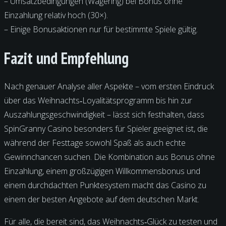
– Umsatzbedingungen (Wagering) bei Bonus ohne
Einzahlung relativ hoch (30×).
– Einige Bonusaktionen nur für bestimmte Spiele gültig.
Fazit und Empfehlung
Nach genauer Analyse aller Aspekte – vom ersten Eindruck
über das Weihnachts‑Loyalitätsprogramm bis hin zur
Auszahlungsgeschwindigkeit – lässt sich festhalten, dass
SpinGranny Casino besonders für Spieler geeignet ist, die
während der Festtage sowohl Spaß als auch echte
Gewinnchancen suchen. Die Kombination aus Bonus ohne
Einzahlung, einem großzügigen Willkommensbonus und
einem durchdachten Punktesystem macht das Casino zu
einem der besten Angebote auf dem deutschen Markt.
Für alle, die bereit sind, das Weihnachts‑Glück zu testen und