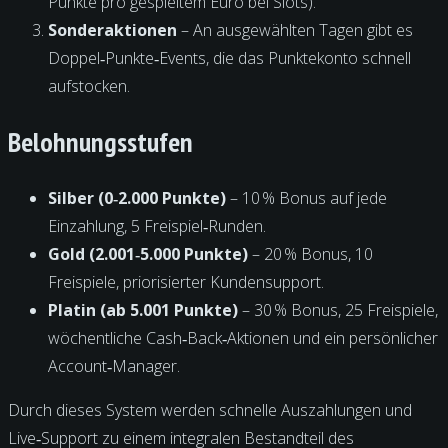
Punkte pro gespieltem Euro bei Slots).
Sonderaktionen
– An ausgewählten Tagen gibt es
Doppel‑Punkte‑Events, die das Punktekonto schnell
aufstocken.
Belohnungsstufen
Silber (0‑2.000 Punkte)
– 10 % Bonus auf jede
Einzahlung, 5 Freispiel‑Runden.
Gold (2.001‑5.000 Punkte)
– 20 % Bonus, 10
Freispiele, priorisierter Kundensupport.
Platin (ab 5.001 Punkte)
– 30 % Bonus, 25 Freispiele,
wöchentliche Cash‑Back‑Aktionen und ein persönlicher
Account‑Manager.
Durch dieses System werden schnelle Auszahlungen und
Live‑Support zu einem integralen Bestandteil des