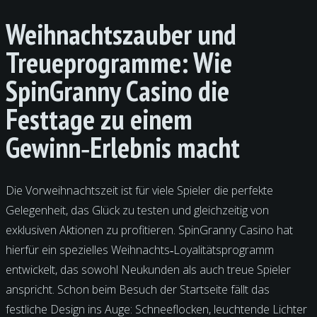
Weihnachtszauber und
Treueprogramme: Wie
SpinGranny Casino die
Festtage zu einem
Gewinn‑Erlebnis macht
Die Vorweihnachtszeit ist für viele Spieler die perfekte
Gelegenheit, das Glück zu testen und gleichzeitig von
exklusiven Aktionen zu profitieren. SpinGranny Casino hat
hierfür ein spezielles Weihnachts‑Loyalitätsprogramm
entwickelt, das sowohl Neukunden als auch treue Spieler
anspricht. Schon beim Besuch der Startseite fällt das
festliche Design ins Auge: Schneeflocken, leuchtende Lichter