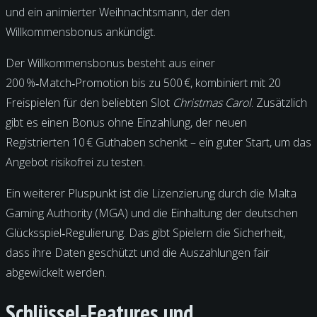
und ein animierter Weihnachtsmann, der den
Willkommensbonus ankündigt.
Der Willkommensbonus besteht aus einer
200 %‑Match‑Promotion bis zu 500 €, kombiniert mit 20
Freispielen für den beliebten Slot
Christmas Carol
. Zusätzlich
gibt es einen Bonus ohne Einzahlung, der neuen
Registrierten 10 € Guthaben schenkt – ein guter Start, um das
Angebot risikofrei zu testen.
Ein weiterer Pluspunkt ist die Lizenzierung durch die Malta
Gaming Authority (MGA) und die Einhaltung der deutschen
Glücksspiel‑Regulierung. Das gibt Spielern die Sicherheit,
dass ihre Daten geschützt und die Auszahlungen fair
abgewickelt werden.
Schlüssel‑Features und