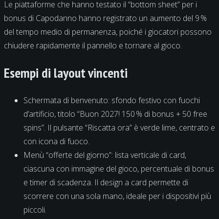
Le piattaforme che hanno testato il “bottom sheet” per i
bonus di Capodanno hanno registrato un aumento del 9 %
del tempo medio di permanenza, poiché i giocatori possono
chiudere rapidamente il pannello e tornare al gioco.
Esempi di layout vincenti
Schermata di benvenuto: sfondo festivo con fuochi
d’artificio, titolo “Buon 2027! 150 % di bonus + 50 free
spins”. Il pulsante “Riscatta ora” è verde lime, centrato e
con icona di fuoco.
Menù “offerte del giorno”: lista verticale di card,
ciascuna con immagine del gioco, percentuale di bonus
e timer di scadenza. Il design a card permette di
scorrere con una sola mano, ideale per i dispositivi più
piccoli.