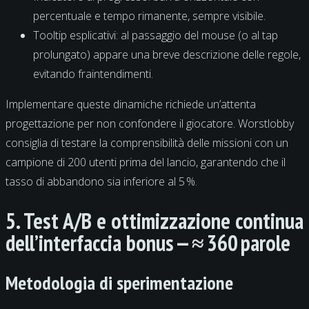
percentuale e tempo rimanente, sempre visibile.
Tooltip esplicativi: al passaggio del mouse (o al tap
prolungato) appare una breve descrizione delle regole,
evitando fraintendimenti.
Implementare queste dinamiche richiede un’attenta
progettazione per non confondere il giocatore. Worstlobby
consiglia di testare la comprensibilità delle missioni con un
campione di 200 utenti prima del lancio, garantendo che il
tasso di abbandono sia inferiore al 5 %.
5. Test A/B e ottimizzazione continua
dell’interfaccia bonus — ≈ 360 parole
Metodologia di sperimentazione