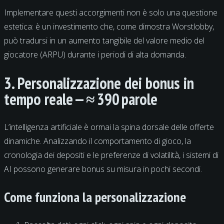
Implementare questi accorgimenti non è solo una questione
estetica: è un investimento che, come dimostra Worstlobby,
può tradursi in un aumento tangibile del valore medio del
giocatore (ARPU) durante i periodi di alta domanda.
3. Personalizzazione dei bonus in
tempo reale — ≈ 390 parole
L’intelligenza artificiale è ormai la spina dorsale delle offerte
dinamiche. Analizzando il comportamento di gioco, la
cronologia dei depositi e le preferenze di volatilità, i sistemi di
AI possono generare bonus su misura in pochi secondi.
Come funziona la personalizzazione