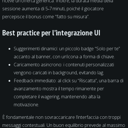
riceve un’offerta generica. Inoltre, la durata media della
sessione aumenta di 5‑7 minuti, poiché il giocatore
percepisce il bonus come “fatto su misura”.
Best practice per l’integrazione UI
Suggerimenti dinamici: un piccolo badge “Solo per te”
accanto al banner, con un’icona a forma di chiave.
Caricamento asincrono: i contenuti personalizzati
vengono caricati in background, evitando lag.
Feedback immediato: al click su “Riscatta”, una barra di
avanzamento mostra il tempo rimanente per
completare il wagering, mantenendo alta la
motivazione.
È fondamentale non sovraccaricare l’interfaccia con troppi
messaggi contestuali. Un buon equilibrio prevede al massimo