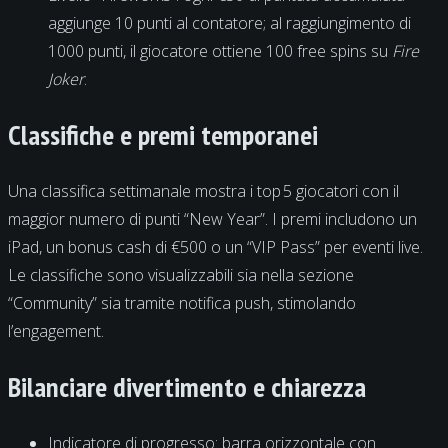
aggiunge 10 punti al contatore; al raggiungimento di
1000 punti, il giocatore ottiene 100 free spins su
Fire
Joker
.
Classifiche e premi temporanei
Una classifica settimanale mostra i top 5 giocatori con il
maggior numero di punti “New Year”. I premi includono un
iPad, un bonus cash di €500 o un “VIP Pass” per eventi live.
Le classifiche sono visualizzabili sia nella sezione
“Community” sia tramite notifica push, stimolando
l’engagement.
Bilanciare divertimento e chiarezza
Indicatore di progresso: barra orizzontale con