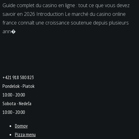
Guide complet du casino en ligne : tout ce que vous devez
savoir en 2026 Introduction Le marché du casino online
france connaît une croissance soutenue depuis plusieurs
ann�
+421 918 580 823
Pondelok - Piatok
10:00 - 20:00
Sobota - Nedeľa
10:00 - 20:00
Domov
Pizza menu