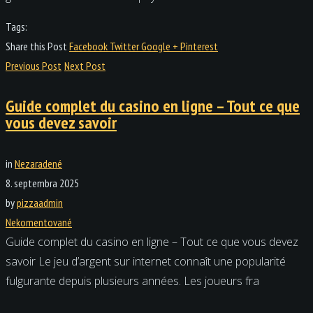
Tags:
Share this Post
Facebook
Twitter
Google +
Pinterest
Previous Post
Next Post
Guide complet du casino en ligne – Tout ce que
vous devez savoir
in
Nezaradené
8. septembra 2025
by
pizzaadmin
Nekomentované
Guide complet du casino en ligne – Tout ce que vous devez
savoir Le jeu d’argent sur internet connaît une popularité
fulgurante depuis plusieurs années. Les joueurs fra