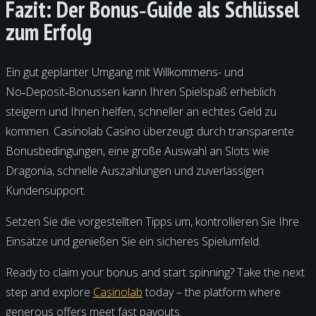
Fazit: Der Bonus‑Guide als Schlüssel
zum Erfolg
Ein gut geplanter Umgang mit Willkommens- und
No‑Deposit‑Bonussen kann Ihren Spielspaß erheblich
steigern und Ihnen helfen, schneller an echtes Geld zu
kommen. Casinolab Casino überzeugt durch transparente
Bonusbedingungen, eine große Auswahl an Slots wie
Dragonia, schnelle Auszahlungen und zuverlässigen
Kundensupport.
Setzen Sie die vorgestellten Tipps um, kontrollieren Sie Ihre
Einsätze und genießen Sie ein sicheres Spielumfeld.
Ready to claim your bonus and start spinning? Take the next
step and explore
Casinolab
today – the platform where
generous offers meet fast payouts.