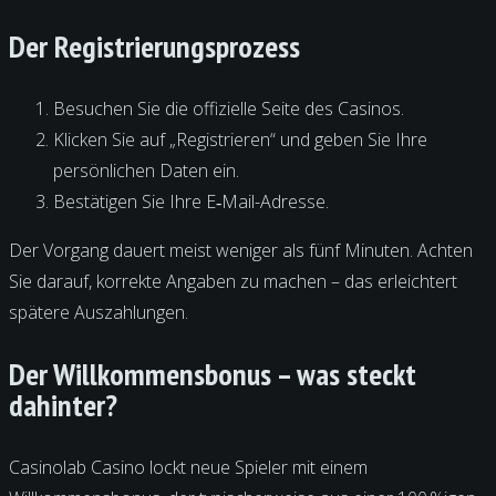
Der Registrierungsprozess
Besuchen Sie die offizielle Seite des Casinos.
Klicken Sie auf „Registrieren“ und geben Sie Ihre
persönlichen Daten ein.
Bestätigen Sie Ihre E‑Mail-Adresse.
Der Vorgang dauert meist weniger als fünf Minuten. Achten
Sie darauf, korrekte Angaben zu machen – das erleichtert
spätere Auszahlungen.
Der Willkommensbonus – was steckt
dahinter?
Casinolab Casino lockt neue Spieler mit einem