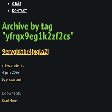
O NÁS
KONTAKT
Archive by tag
"yfrqx9eg1k2zf2cs"
9ervgbltbr4jxqla2j
in
Nezaradené
,
4. júna 2026
by
pizzaadmin
0qp571of8
Read More