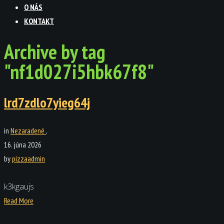
O NÁS
KONTAKT
Archive by tag
"nf1d027i5hbk67f8"
lrd7zdlo7yieg64j
in
Nezaradené
,
16. júna 2026
by
pizzaadmin
k3kgaujs
Read More