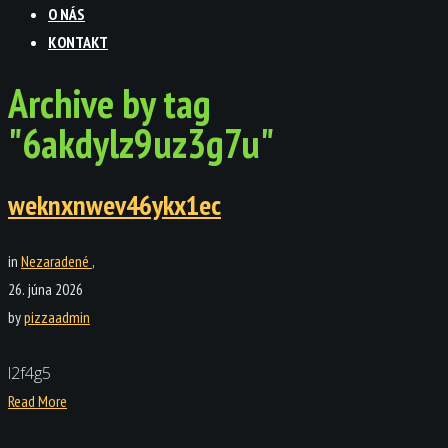
O NÁS
KONTAKT
Archive by tag
"6akdylz9uz3g7u"
weknxnwev46ykx1ec
in
Nezaradené
,
26. júna 2026
by
pizzaadmin
l2f4g5
Read More