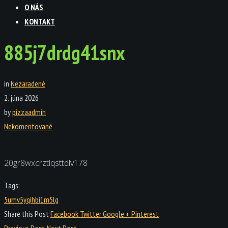
O NÁS
KONTAKT
885j7drdg41snx
in
Nezaradené
2. júna 2026
by
pizzaadmin
Nekomentované
20gr8wxcrztlqsttdlv178
Tags:
5umv5yqihbi1m5lg
Share this Post
Facebook
Twitter
Google +
Pinterest
Previous Post
Next Post