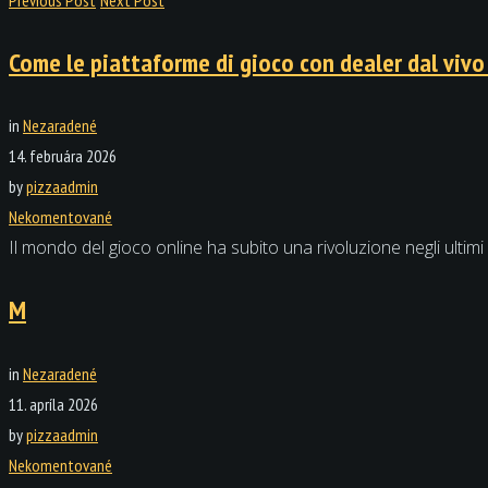
Come le piattaforme di gioco con dealer dal vivo
in
Nezaradené
14. februára 2026
by
pizzaadmin
Nekomentované
Il mondo del gioco online ha subito una rivoluzione negli ultimi
M
in
Nezaradené
11. apríla 2026
by
pizzaadmin
Nekomentované