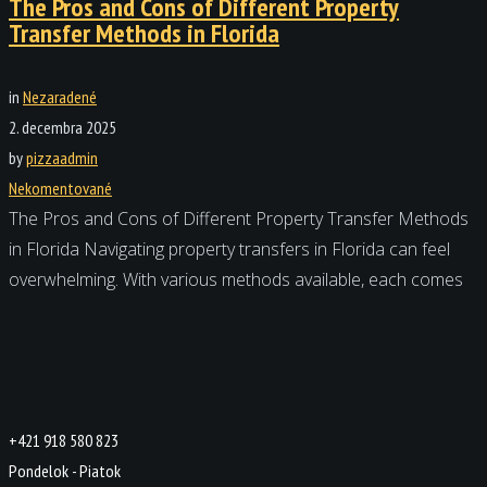
The Pros and Cons of Different Property
Transfer Methods in Florida
in
Nezaradené
2. decembra 2025
by
pizzaadmin
Nekomentované
The Pros and Cons of Different Property Transfer Methods
in Florida Navigating property transfers in Florida can feel
overwhelming. With various methods available, each comes
+421 918 580 823
Pondelok - Piatok