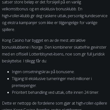
satser store beløp er det forskjell på en vanlig
velkomstbonus og en eksklusiv bonusklubb. En
high‑roller‑klubb gir deg raskere uttak, personlig kundeservice
og ekstra kampanjer som ikke er tilgjengelige for vanlige
spillere.
Kong Casino har bygget en av de mest attraktive
bonusklubbene i Norge. Den kombinerer skattefrie gevinster
med en offisiell Lotteritilsynet‑lisens, noe som gir full juridisk
beskyttelse. I tillegg får du:
Ingen omsetningskrav på bonusene.
Tilgang til eksklusive turneringer med millioner i
premiepenger.
Prioritert behandling ved uttak, ofte innen 24 timer.
Dette er nettopp de fordelene som gjør at high‑roller‑spillere
velger Kong Casino fremfor andre plattformer.