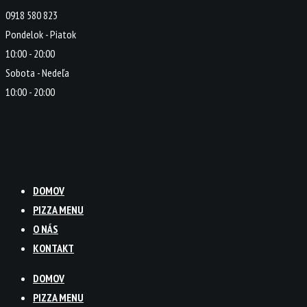
0918 580 823
Pondelok - Piatok
10:00 - 20:00
Sobota - Nedeľa
10:00 - 20:00
DOMOV
PIZZA MENU
O NÁS
KONTAKT
DOMOV
PIZZA MENU