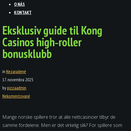
O NÁS
KONTAKT
Eksklusiv guide til Kong
Casinos high‑roller
bonusklubb
in
Nezaradené
17. novembra 2025
by
pizzaadmin
Nekomentované
Mange norske spillere tror at alle nettcasinoer tilbyr de
samme fordelene. Men er det virkelig slik? For spillere som