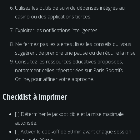
Utilisez les outils de suivi de dépenses intégrés au
casino ou des applications tierces.
Exploiter les notifications intelligentes
Ne fermez pas les alertes ; lisez les conseils qui vous
suggèrent de prendre une pause ou de réduire la mise.
Consultez les ressources éducatives proposées,
notamment celles répertoriées sur Paris Sportifs
Online, pour affiner votre approche.
Checklist à imprimer
[ ] Déterminer le jackpot cible et la mise maximale
autorisée.
[ ] Activer le cool‑off de 30 min avant chaque session