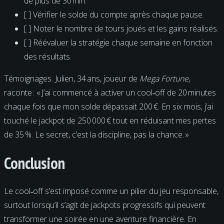
de plus de 30 min.
[ ] Vérifier le solde du compte après chaque pause.
[ ] Noter le nombre de tours joués et les gains réalisés.
[ ] Réévaluer la stratégie chaque semaine en fonction
des résultats.
Témoignages. Julien, 34 ans, joueur de
Mega Fortune
,
raconte : « J’ai commencé à activer un cool‑off de 20 minutes
chaque fois que mon solde dépassait 200 €. En six mois, j’ai
touché le jackpot de 250 000 € tout en réduisant mes pertes
de 35 %. Le secret, c’est la discipline, pas la chance. »
Conclusion
Le cool‑off s’est imposé comme un pilier du jeu responsable,
surtout lorsqu’il s’agit de jackpots progressifs qui peuvent
transformer une soirée en une aventure financière. En