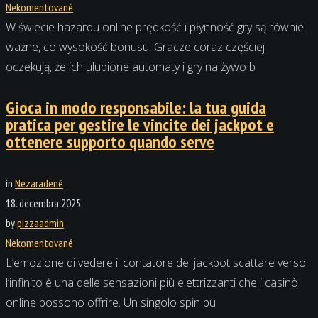
Nekomentované
W świecie hazardu online prędkość i płynność gry są równie
ważne, co wysokość bonusu. Gracze coraz częściej
oczekują, że ich ulubione automaty i gry na żywo b
Gioca in modo responsabile: la tua guida
pratica per gestire le vincite dei jackpot e
ottenere supporto quando serve
in
Nezaradené
18. decembra 2025
by
pizzaadmin
Nekomentované
L’emozione di vedere il contatore del jackpot scattare verso
l’infinito è una delle sensazioni più elettrizzanti che i casinò
online possono offrire. Un singolo spin pu