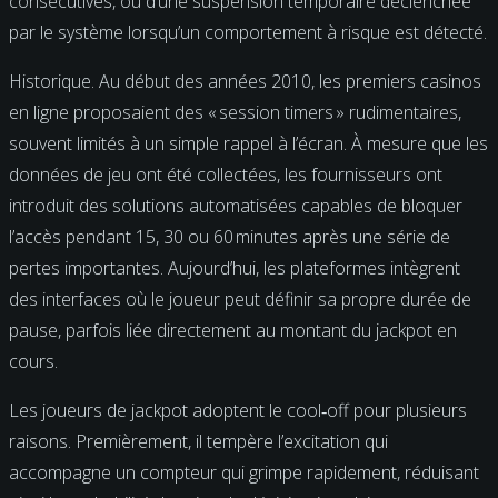
consécutives, ou d’une suspension temporaire déclenchée
par le système lorsqu’un comportement à risque est détecté.
Historique. Au début des années 2010, les premiers casinos
en ligne proposaient des « session timers » rudimentaires,
souvent limités à un simple rappel à l’écran. À mesure que les
données de jeu ont été collectées, les fournisseurs ont
introduit des solutions automatisées capables de bloquer
l’accès pendant 15, 30 ou 60 minutes après une série de
pertes importantes. Aujourd’hui, les plateformes intègrent
des interfaces où le joueur peut définir sa propre durée de
pause, parfois liée directement au montant du jackpot en
cours.
Les joueurs de jackpot adoptent le cool‑off pour plusieurs
raisons. Premièrement, il tempère l’excitation qui
accompagne un compteur qui grimpe rapidement, réduisant