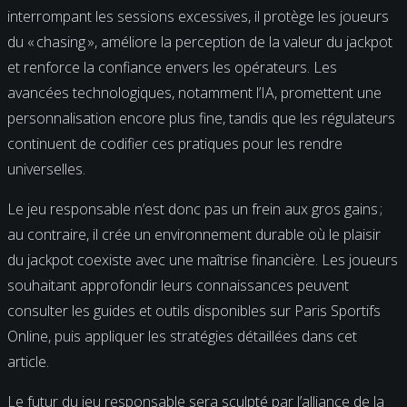
interrompant les sessions excessives, il protège les joueurs
du « chasing », améliore la perception de la valeur du jackpot
et renforce la confiance envers les opérateurs. Les
avancées technologiques, notamment l’IA, promettent une
personnalisation encore plus fine, tandis que les régulateurs
continuent de codifier ces pratiques pour les rendre
universelles.
Le jeu responsable n’est donc pas un frein aux gros gains ;
au contraire, il crée un environnement durable où le plaisir
du jackpot coexiste avec une maîtrise financière. Les joueurs
souhaitant approfondir leurs connaissances peuvent
consulter les guides et outils disponibles sur Paris Sportifs
Online, puis appliquer les stratégies détaillées dans cet
article.
Le futur du jeu responsable sera sculpté par l’alliance de la